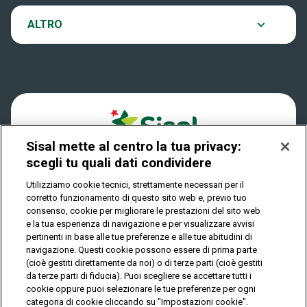
VinciCasa
Notifiche
ALTRO
Dove si gioca
Win for Life
Accessibilità
Quanto si vince
Play Your Date
Cookies
Come riscuotere
Sisal mette al centro la tua privacy:
Privacy
scegli tu quali dati condividere
Utilizziamo cookie tecnici, strettamente necessari per il
corretto funzionamento di questo sito web e, previo tuo
IL GIOCO È VIETATO AI MINORI E PUÒ CAUSARE
consenso, cookie per migliorare le prestazioni del sito web
DIPENDENZA PATOLOGICA
e la tua esperienza di navigazione e per visualizzare avvisi
pertinenti in base alle tue preferenze e alle tue abitudini di
navigazione. Questi cookie possono essere di prima parte
(cioè gestiti direttamente da noi) o di terze parti (cioè gestiti
© Copyright Sisal Italia S.p.A. - P.I. 02433760135
da terze parti di fiducia). Puoi scegliere se accettare tutti i
Mappa
cookie oppure puoi selezionare le tue preferenze per ogni
Privacy
Cookies
del
categoria di cookie cliccando su "Impostazioni cookie".