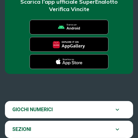
Scarica l’app ufficiale SuperEnalotto
Verifica Vincite
SuperEnalotto
News
Super Win for Life
Estrazioni
SiVinceTutto
Chi siamo
GIOCHI NUMERICI
Verifica vincite
EuroJackpot
Contatti
SEZIONI
Come si gioca