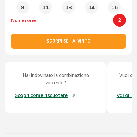
9
11
13
14
16
2
Numerone
SCORPI SE HAI VINTO
Hai indovinato la combinazione
Vuoi con
vincente?
Scopri come riscuotere
Vai all'a