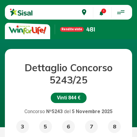
place
481
Rendite vinte
Dettaglio Concorso
5243/25
Vinti
844 €
Concorso
Nº5243
del
5 Novembre 2025
3
5
6
7
8