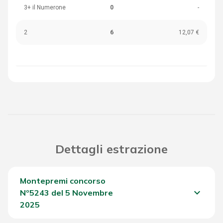
3+ il Numerone
0
-
2
6
12,07 €
Dettagli estrazione
Montepremi concorso
keyboard_arrow_down
Nº5243 del 5 Novembre
2025
Del Concorso
1.462,50 €