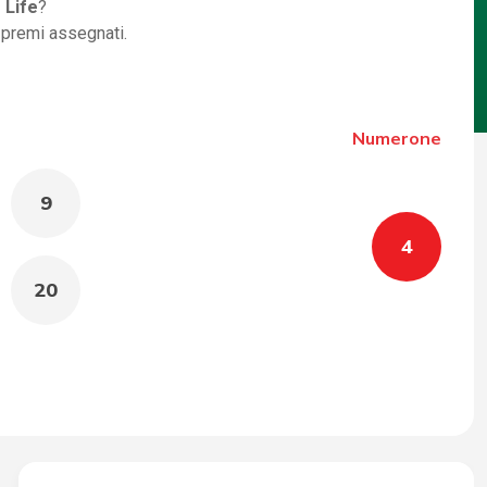
 Life
?
i premi assegnati.
Numerone
9
4
20