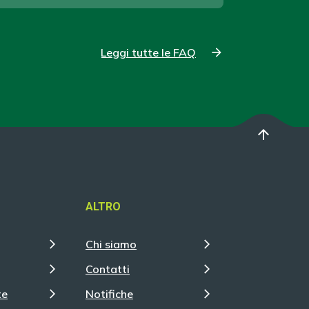
Leggi tutte le FAQ
arrow_upward
ALTRO
Chi siamo
Contatti
te
Notifiche