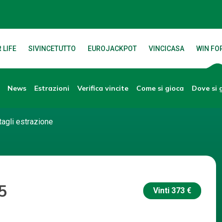
 LIFE
SIVINCETUTTO
EUROJACKPOT
VINCICASA
WIN FOR
News
Verifica vincite
Dove si 
Estrazioni
Come si gioca
tagli estrazione
5
Vinti
373 €