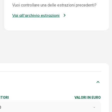
Vuoi controllare una delle estrazioni precedenti?
Vai all'archivio estrazioni
keyboard_arrow_down
ITORI
VALORI IN EURO
0
-