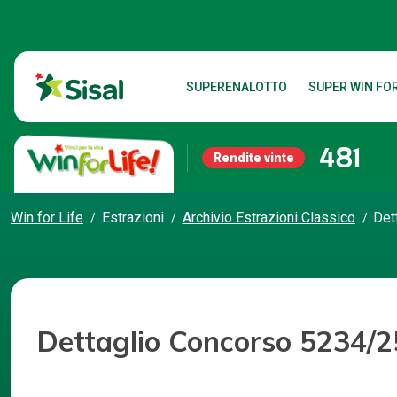
SUPERENALOTTO
SUPER WIN FOR
481
Rendite vinte
Win for Life
Estrazioni
Archivio Estrazioni Classico
Det
Dettaglio Concorso 5234/2