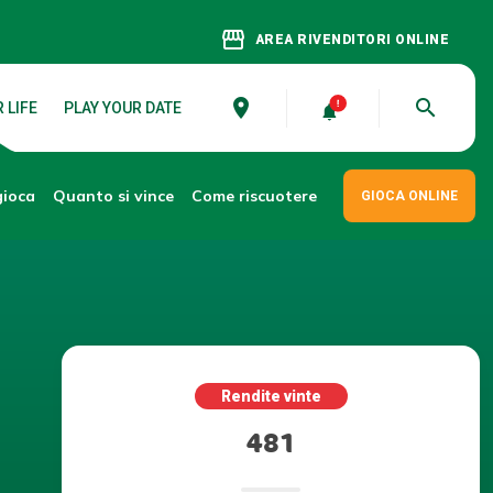
storefront
AREA RIVENDITORI ONLINE
place
search
 LIFE
PLAY YOUR DATE
gioca
Come riscuotere
Quanto si vince
GIOCA ONLINE
Rendite vinte
481