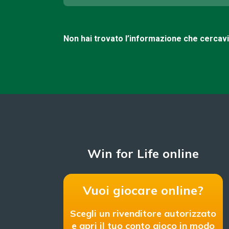
Non hai trovato l’informazione che cercav
Win for Life online
Vuoi giocare online?
Scegli un rivenditore autorizzato
e apri il tuo conto gioco in modo