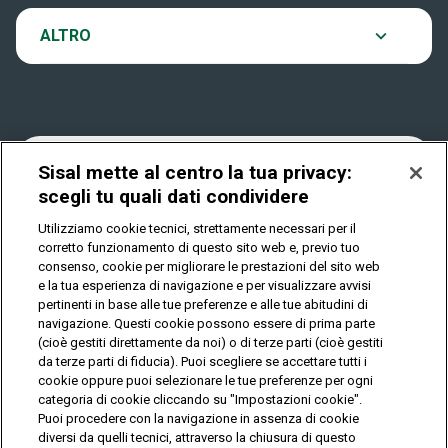
VinciCasa
Notifiche
ALTRO
Dove si gioca
Win for Life
Accessibilità
Quanto si vince
Play Your Date
Cookies
Sisal mette al centro la tua privacy:
scegli tu quali dati condividere
Come riscuotere
Utilizziamo cookie tecnici, strettamente necessari per il
Privacy
corretto funzionamento di questo sito web e, previo tuo
consenso, cookie per migliorare le prestazioni del sito web
e la tua esperienza di navigazione e per visualizzare avvisi
pertinenti in base alle tue preferenze e alle tue abitudini di
IL GIOCO È VIETATO AI MINORI E PUÒ CAUSARE
DIPENDENZA PATOLOGICA
navigazione. Questi cookie possono essere di prima parte
(cioè gestiti direttamente da noi) o di terze parti (cioè gestiti
da terze parti di fiducia). Puoi scegliere se accettare tutti i
cookie oppure puoi selezionare le tue preferenze per ogni
© Copyright Sisal Italia S.p.A. - P.I. 02433760135
categoria di cookie cliccando su "Impostazioni cookie".
Mappa
Puoi procedere con la navigazione in assenza di cookie
Privacy
Cookies
del
diversi da quelli tecnici, attraverso la chiusura di questo