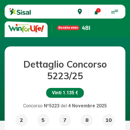
place
481
Rendite vinte
Dettaglio Concorso
5223/25
Vinti
1.135 €
Concorso
Nº5223
del
4 Novembre 2025
2
5
7
8
10