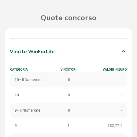
Quote concorso
keyboard_arrow_down
Vincite WinForLife
CATEGORIA
VINCITORI
VALORI IN EURO
10+ il Numerone
0
-
10
0
-
9+ il Numerone
0
-
9
1
132,77 €