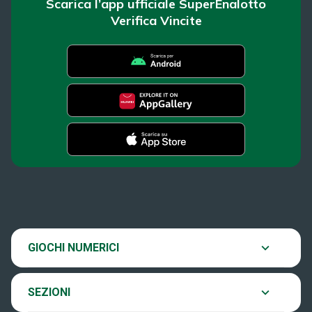
Scarica l’app ufficiale SuperEnalotto
Verifica Vincite
SuperEnalotto
News
Super Win for Life
Estrazioni
SiVinceTutto
Chi siamo
GIOCHI NUMERICI
Verifica vincite
EuroJackpot
Contatti
SEZIONI
Come si gioca