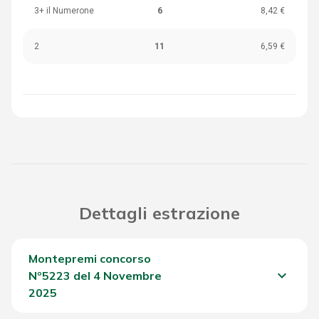
3+ il Numerone
6
8,42 €
2
11
6,59 €
Dettagli estrazione
Montepremi concorso
keyboard_arrow_down
Nº5223 del 4 Novembre
2025
Del Concorso
1.946,10 €