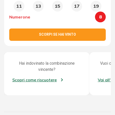
11
13
15
17
19
8
Numerone
SCORPI SE HAI VINTO
Hai indovinato la combinazione
Vuoi con
vincente?
Scopri come riscuotere
Vai all'a