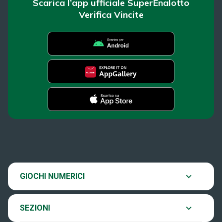
Scarica l’app ufficiale SuperEnalotto
Verifica Vincite
SuperEnalotto
News
Super Win for Life
Estrazioni
SiVinceTutto
Chi siamo
GIOCHI NUMERICI
Verifica vincite
EuroJackpot
Contatti
SEZIONI
Come si gioca