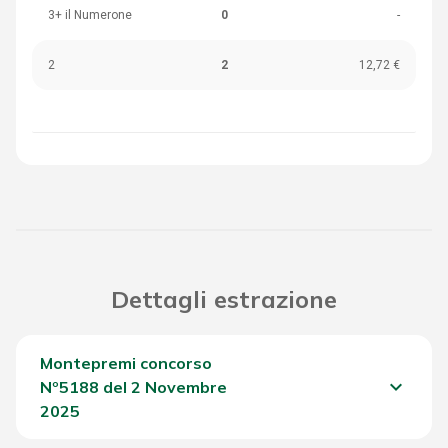
3+ il Numerone
0
-
2
2
12,72 €
Dettagli estrazione
Montepremi concorso
keyboard_arrow_down
Nº5188 del 2 Novembre
2025
Del Concorso
880,10 €