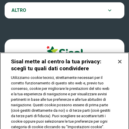
VinciCasa
Notifiche
ALTRO
Dove si gioca
Win for Life
Accessibilità
Quanto si vince
Play Your Date
Cookies
Come riscuotere
Sisal mette al centro la tua privacy:
Privacy
scegli tu quali dati condividere
Utilizziamo cookie tecnici, strettamente necessari per il
corretto funzionamento di questo sito web e, previo tuo
IL GIOCO È VIETATO AI MINORI E PUÒ CAUSARE
consenso, cookie per migliorare le prestazioni del sito web
DIPENDENZA PATOLOGICA
e la tua esperienza di navigazione e per visualizzare avvisi
pertinenti in base alle tue preferenze e alle tue abitudini di
navigazione. Questi cookie possono essere di prima parte
(cioè gestiti direttamente da noi) o di terze parti (cioè gestiti
© Copyright Sisal Italia S.p.A. - P.I. 02433760135
da terze parti di fiducia). Puoi scegliere se accettare tutti i
Mappa
cookie oppure puoi selezionare le tue preferenze per ogni
Privacy
Cookies
del
categoria di cookie cliccando su "Impostazioni cookie".