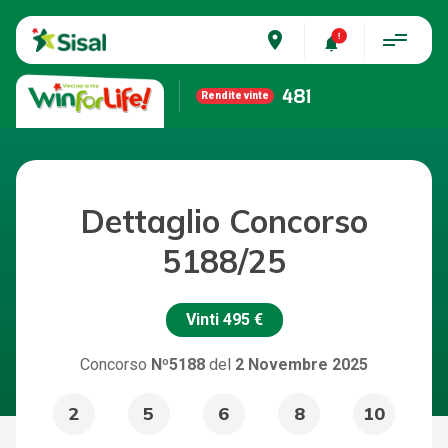
place
481
Rendite vinte
Dettaglio Concorso
5188/25
Vinti
495 €
Concorso
Nº5188
del
2 Novembre 2025
2
5
6
8
10