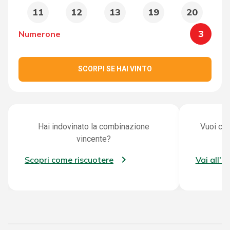
11
12
13
19
20
3
Numerone
SCORPI SE HAI VINTO
Hai indovinato la combinazione
Vuoi con
vincente?
Scopri come riscuotere
Vai all'a