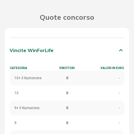
Quote concorso
keyboard_arrow_down
Vincite WinForLife
CATEGORIA
VINCITORI
VALORI IN EURO
10+ il Numerone
0
-
10
0
-
9+ il Numerone
0
-
9
0
-