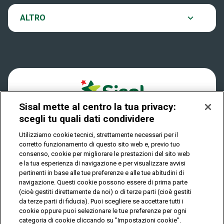
VinciCasa
Notifiche
ALTRO
Dove si gioca
Win for Life
Accessibilità
Quanto si vince
Play Your Date
Cookies
Come riscuotere
Sisal mette al centro la tua privacy:
Privacy
scegli tu quali dati condividere
Utilizziamo cookie tecnici, strettamente necessari per il
corretto funzionamento di questo sito web e, previo tuo
IL GIOCO È VIETATO AI MINORI E PUÒ CAUSARE
consenso, cookie per migliorare le prestazioni del sito web
DIPENDENZA PATOLOGICA
e la tua esperienza di navigazione e per visualizzare avvisi
pertinenti in base alle tue preferenze e alle tue abitudini di
navigazione. Questi cookie possono essere di prima parte
(cioè gestiti direttamente da noi) o di terze parti (cioè gestiti
© Copyright Sisal Italia S.p.A. - P.I. 02433760135
da terze parti di fiducia). Puoi scegliere se accettare tutti i
Mappa
cookie oppure puoi selezionare le tue preferenze per ogni
Privacy
Cookies
del
categoria di cookie cliccando su "Impostazioni cookie".