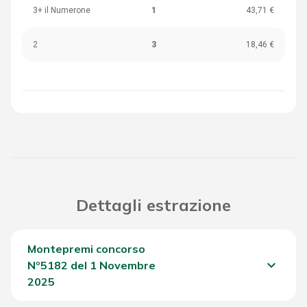
3+ il Numerone
1
43,71 €
2
3
18,46 €
Dettagli estrazione
Montepremi concorso
keyboard_arrow_down
Nº5182 del 1 Novembre
2025
Del Concorso
1.032,20 €