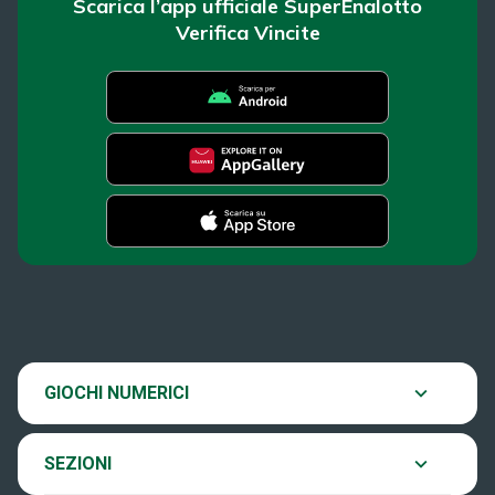
Scarica l’app ufficiale SuperEnalotto
Verifica Vincite
SuperEnalotto
News
Super Win for Life
Estrazioni
SiVinceTutto
Chi siamo
GIOCHI NUMERICI
Verifica vincite
EuroJackpot
Contatti
SEZIONI
Come si gioca