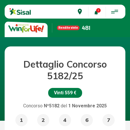
place
481
Rendite vinte
Dettaglio Concorso
5182/25
Vinti
559 €
Concorso
Nº5182
del
1 Novembre 2025
1
2
4
6
7