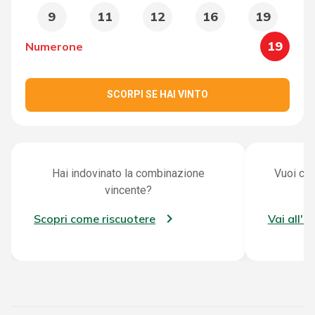
9
11
12
16
19
19
Numerone
SCORPI SE HAI VINTO
Hai indovinato la combinazione
Vuoi con
vincente?
Scopri come riscuotere
Vai all'a