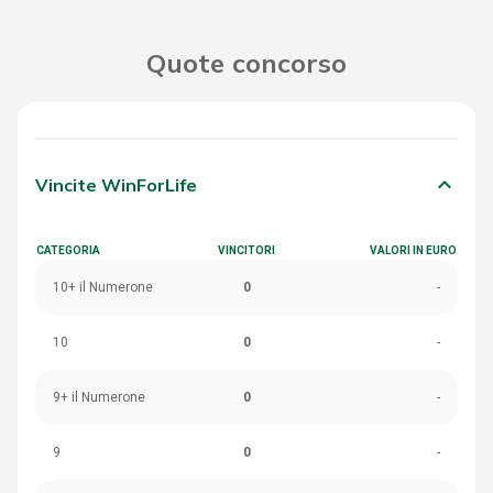
Quote concorso
keyboard_arrow_down
Vincite WinForLife
CATEGORIA
VINCITORI
VALORI IN EURO
10+ il Numerone
0
-
10
0
-
9+ il Numerone
0
-
9
0
-