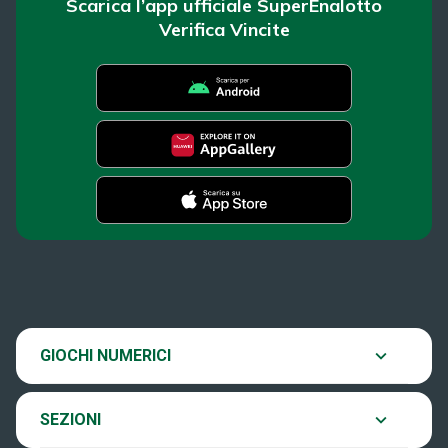
Scarica l’app ufficiale SuperEnalotto
Verifica Vincite
SuperEnalotto
News
Super Win for Life
Estrazioni
SiVinceTutto
Chi siamo
GIOCHI NUMERICI
Verifica vincite
EuroJackpot
Contatti
SEZIONI
Come si gioca