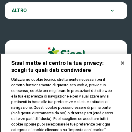
VinciCasa
Notifiche
ALTRO
Dove si gioca
Win for Life
Accessibilità
Quanto si vince
Play Your Date
Cookies
Come riscuotere
Sisal mette al centro la tua privacy:
Privacy
scegli tu quali dati condividere
Utilizziamo cookie tecnici, strettamente necessari per il
corretto funzionamento di questo sito web e, previo tuo
IL GIOCO È VIETATO AI MINORI E PUÒ CAUSARE
consenso, cookie per migliorare le prestazioni del sito web
DIPENDENZA PATOLOGICA
e la tua esperienza di navigazione e per visualizzare avvisi
pertinenti in base alle tue preferenze e alle tue abitudini di
navigazione. Questi cookie possono essere di prima parte
(cioè gestiti direttamente da noi) o di terze parti (cioè gestiti
© Copyright Sisal Italia S.p.A. - P.I. 02433760135
da terze parti di fiducia). Puoi scegliere se accettare tutti i
Mappa
cookie oppure puoi selezionare le tue preferenze per ogni
Privacy
Cookies
del
categoria di cookie cliccando su "Impostazioni cookie".