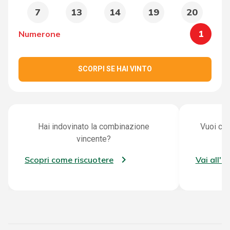
7
13
14
19
20
1
Numerone
SCORPI SE HAI VINTO
Hai indovinato la combinazione
Vuoi con
vincente?
Scopri come riscuotere
Vai all'a