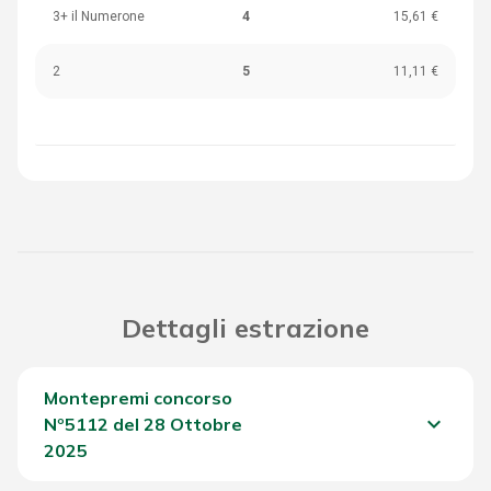
3+ il Numerone
4
15,61 €
2
5
11,11 €
Dettagli estrazione
Montepremi concorso
keyboard_arrow_down
Nº5112 del 28 Ottobre
2025
Del Concorso
2.116,40 €