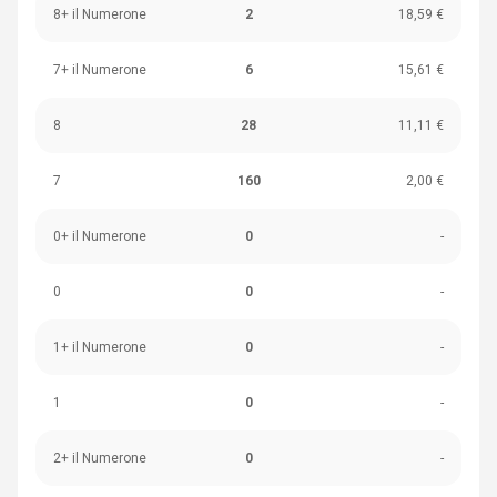
8+ il Numerone
2
18,59 €
7+ il Numerone
6
15,61 €
8
28
11,11 €
7
160
2,00 €
0+ il Numerone
0
-
0
0
-
1+ il Numerone
0
-
1
0
-
2+ il Numerone
0
-