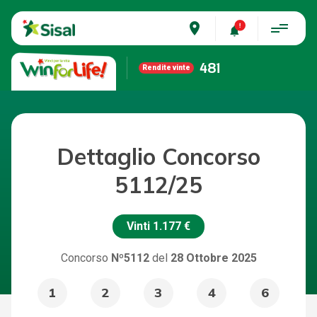
place
481
Rendite vinte
Dettaglio Concorso
5112/25
Vinti
1.177 €
Concorso
Nº5112
del
28 Ottobre 2025
1
2
3
4
6