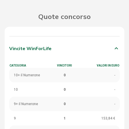
Quote concorso
keyboard_arrow_down
Vincite WinForLife
CATEGORIA
VINCITORI
VALORI IN EURO
10+ il Numerone
0
-
10
0
-
9+ il Numerone
0
-
9
1
153,84 €