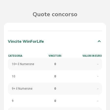
Quote concorso
keyboard_arrow_down
Vincite WinForLife
CATEGORIA
VINCITORI
VALORI IN EURO
10+ il Numerone
0
-
10
0
-
9+ il Numerone
0
-
9
0
-