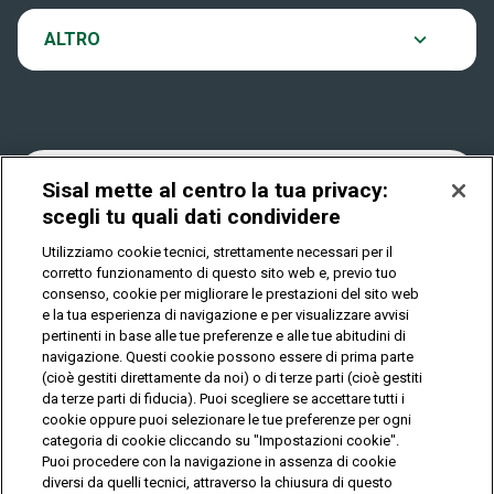
VinciCasa
Notifiche
ALTRO
Dove si gioca
Win for Life
Accessibilità
Quanto si vince
Play Your Date
Cookies
Sisal mette al centro la tua privacy:
scegli tu quali dati condividere
Come riscuotere
Utilizziamo cookie tecnici, strettamente necessari per il
Privacy
corretto funzionamento di questo sito web e, previo tuo
consenso, cookie per migliorare le prestazioni del sito web
e la tua esperienza di navigazione e per visualizzare avvisi
pertinenti in base alle tue preferenze e alle tue abitudini di
IL GIOCO È VIETATO AI MINORI E PUÒ CAUSARE
DIPENDENZA PATOLOGICA
navigazione. Questi cookie possono essere di prima parte
(cioè gestiti direttamente da noi) o di terze parti (cioè gestiti
da terze parti di fiducia). Puoi scegliere se accettare tutti i
cookie oppure puoi selezionare le tue preferenze per ogni
© Copyright Sisal Italia S.p.A. - P.I. 02433760135
categoria di cookie cliccando su "Impostazioni cookie".
Mappa
Puoi procedere con la navigazione in assenza di cookie
Privacy
Cookies
del
diversi da quelli tecnici, attraverso la chiusura di questo