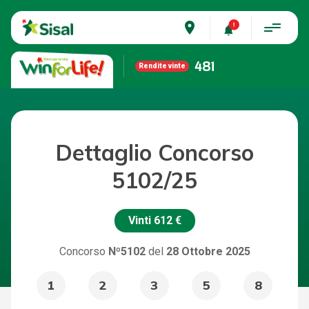
place
481
Rendite vinte
Dettaglio Concorso
5102/25
Vinti
612 €
Concorso
Nº5102
del
28 Ottobre 2025
1
2
3
5
8