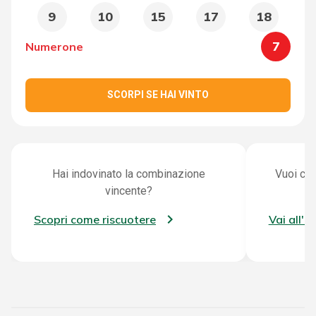
9
10
15
17
18
7
Numerone
SCORPI SE HAI VINTO
Hai indovinato la combinazione
Vuoi con
vincente?
Scopri come riscuotere
Vai all'a