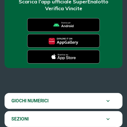
Scarica l’app ufficiale SuperEnalotto
Verifica Vincite
SuperEnalotto
News
Super Win for Life
Estrazioni
SiVinceTutto
Chi siamo
GIOCHI NUMERICI
Verifica vincite
EuroJackpot
Contatti
SEZIONI
Come si gioca