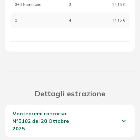
3+ il Numerone
2
14,15 €
2
4
14,15 €
Dettagli estrazione
Montepremi concorso
keyboard_arrow_down
Nº5102 del 28 Ottobre
2025
Del Concorso
1.044,55 €