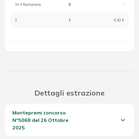
3+ il Numerone
0
-
2
1
9,42 €
Dettagli estrazione
Montepremi concorso
keyboard_arrow_down
Nº5068 del 26 Ottobre
2025
Del Concorso
635,05 €