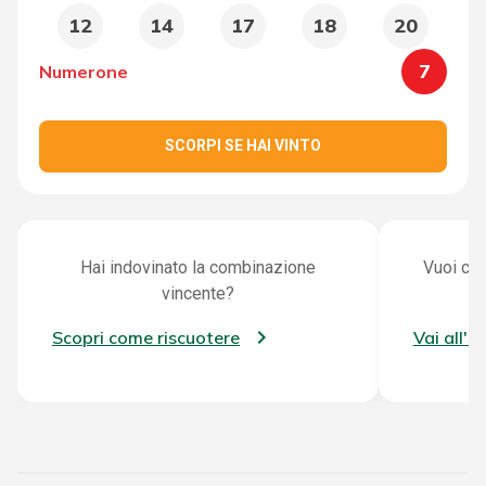
12
14
17
18
20
7
Numerone
SCORPI SE HAI VINTO
Hai indovinato la combinazione
Vuoi con
vincente?
Scopri come riscuotere
Vai all'a