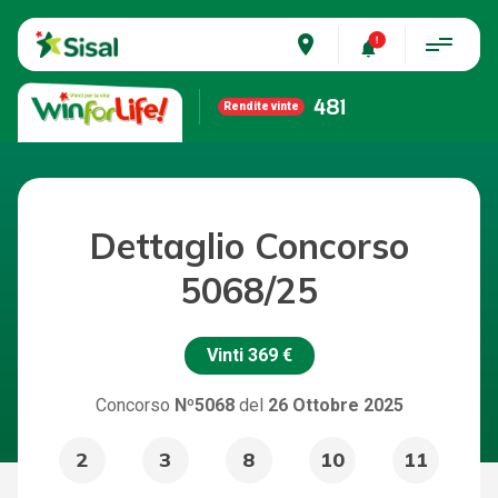
place
481
Rendite vinte
Dettaglio Concorso
5068/25
Vinti
369 €
Concorso
Nº5068
del
26 Ottobre 2025
2
3
8
10
11