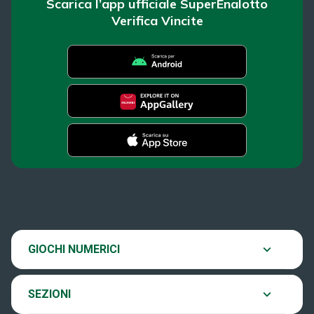
Scarica l’app ufficiale SuperEnalotto
Verifica Vincite
SuperEnalotto
News
Super Win for Life
Estrazioni
SiVinceTutto
Chi siamo
GIOCHI NUMERICI
Verifica vincite
EuroJackpot
Contatti
SEZIONI
Come si gioca