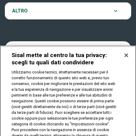
VinciCasa
Notifiche
ALTRO
Dove si gioca
Win for Life
Accessibilità
Quanto si vince
Play Your Date
Cookies
Sisal mette al centro la tua privacy:
Come riscuotere
scegli tu quali dati condividere
Privacy
Utilizziamo cookie tecnici, strettamente necessari per il
corretto funzionamento di questo sito web e, previo tuo
consenso, cookie per migliorare le prestazioni del sito web
e la tua esperienza di navigazione e per visualizzare avvisi
IL GIOCO È VIETATO AI MINORI E PUÒ CAUSARE
pertinenti in base alle tue preferenze e alle tue abitudini di
DIPENDENZA PATOLOGICA
navigazione. Questi cookie possono essere di prima parte
(cioè gestiti direttamente da noi) o di terze parti (cioè gestiti
da terze parti di fiducia). Puoi scegliere se accettare tutti i
© Copyright Sisal Italia S.p.A. - P.I. 02433760135
cookie oppure puoi selezionare le tue preferenze per ogni
categoria di cookie cliccando su "Impostazioni cookie".
Mappa
Puoi procedere con la navigazione in assenza di cookie
Privacy
Cookies
del
diversi da quelli tecnici, attraverso la chiusura di questo