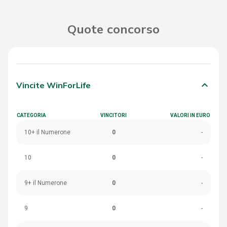
Quote concorso
keyboard_arrow_down
Vincite WinForLife
CATEGORIA
VINCITORI
VALORI IN EURO
10+ il Numerone
0
-
10
0
-
9+ il Numerone
0
-
9
0
-