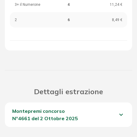
3+ il Numerone
4
11,24 €
2
6
8,49 €
Dettagli estrazione
Montepremi concorso
keyboard_arrow_down
Nº4661 del 2 Ottobre 2025
Del Concorso
1.433,25 €