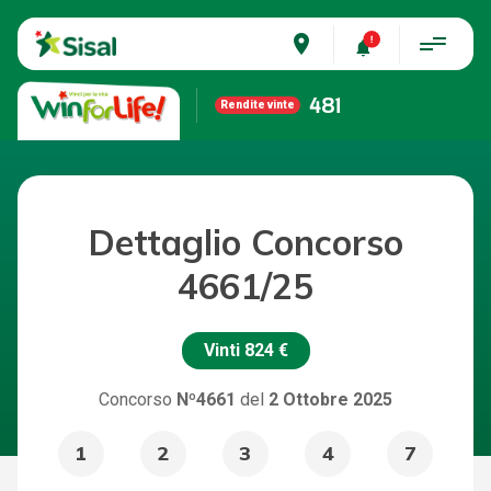
place
481
Rendite vinte
Dettaglio Concorso
4661/25
Vinti
824 €
Concorso
Nº4661
del
2 Ottobre 2025
1
2
3
4
7