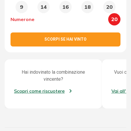
9
14
16
18
20
20
Numerone
SCORPI SE HAI VINTO
Hai indovinato la combinazione
Vuoi con
vincente?
Scopri come riscuotere
Vai all'a