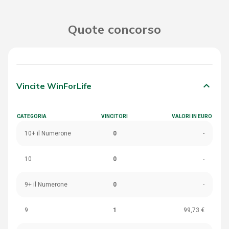
Quote concorso
keyboard_arrow_down
Vincite WinForLife
CATEGORIA
VINCITORI
VALORI IN EURO
10+ il Numerone
0
-
10
0
-
9+ il Numerone
0
-
9
1
99,73 €