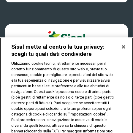
Dove si gioca
Win for Life
Accessibilità
Quanto si vince
Play Your Date
Cookies
Come riscuotere
Sisal mette al centro la tua privacy:
Privacy
scegli tu quali dati condividere
Utilizziamo cookie tecnici, strettamente necessari per il
corretto funzionamento di questo sito web e, previo tuo
IL GIOCO È VIETATO AI MINORI E PUÒ CAUSARE
consenso, cookie per migliorare le prestazioni del sito web
DIPENDENZA PATOLOGICA
e la tua esperienza di navigazione e per visualizzare avvisi
pertinenti in base alle tue preferenze e alle tue abitudini di
navigazione. Questi cookie possono essere di prima parte
(cioè gestiti direttamente da noi) o di terze parti (cioè gestiti
© Copyright Sisal Italia S.p.A. - P.I. 02433760135
da terze parti di fiducia). Puoi scegliere se accettare tutti i
Mappa
cookie oppure puoi selezionare le tue preferenze per ogni
Privacy
Cookies
del
categoria di cookie cliccando su "Impostazioni cookie".
sito
Puoi procedere con la navigazione in assenza di cookie
diversi da quelli tecnici, attraverso la chiusura di questo
banner (cliccando sulla “X”). Per maggiori informazioni puoi