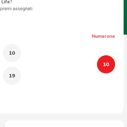
 Life
?
i premi assegnati.
Numerone
10
10
19