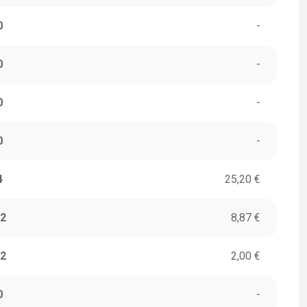
0
-
0
-
0
-
0
-
4
25,20 €
2
8,87 €
2
2,00 €
0
-