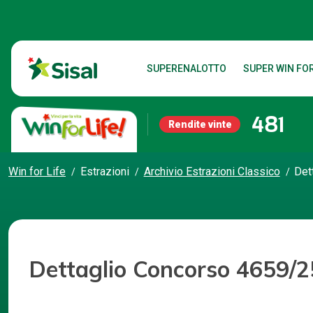
SUPERENALOTTO
SUPER WIN FOR
481
Rendite vinte
Win for Life
Estrazioni
Archivio Estrazioni Classico
Det
Dettaglio Concorso 4659/2