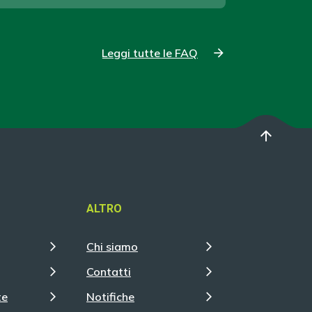
Leggi tutte le FAQ
arrow_upward
ALTRO
Chi siamo
Contatti
te
Notifiche