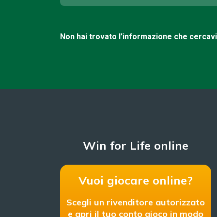
Non hai trovato l’informazione che cercav
Win for Life online
Vuoi giocare online?
Scegli un rivenditore autorizzato
e apri il tuo conto gioco in modo