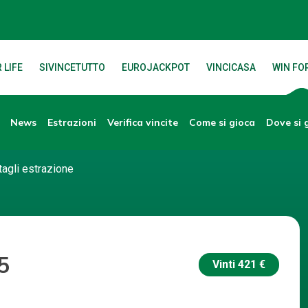
 LIFE
SIVINCETUTTO
EUROJACKPOT
VINCICASA
WIN FOR
News
Verifica vincite
Dove si 
Estrazioni
Come si gioca
tagli estrazione
5
Vinti
421 €