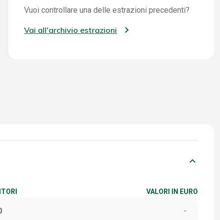
Vuoi controllare una delle estrazioni precedenti?
Vai all'archivio estrazioni
keyboard_arrow_down
ITORI
VALORI IN EURO
0
-