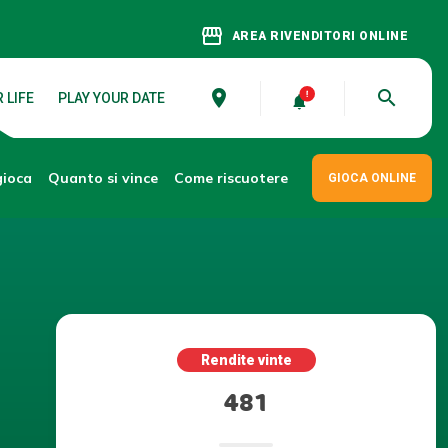
storefront
AREA RIVENDITORI ONLINE
place
search
 LIFE
PLAY YOUR DATE
gioca
Come riscuotere
Quanto si vince
GIOCA ONLINE
Rendite vinte
481