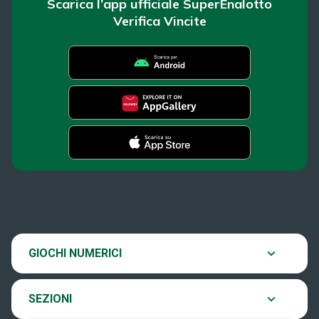
Scarica l’app ufficiale SuperEnalotto
Verifica Vincite
SuperEnalotto
News
Super Win for Life
Estrazioni
SiVinceTutto
Chi siamo
GIOCHI NUMERICI
Verifica vincite
EuroJackpot
Contatti
SEZIONI
Come si gioca