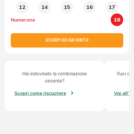
12
14
15
16
17
18
Numerone
SCORPI SE HAI VINTO
Hai indovinato la combinazione
Vuoi con
vincente?
Scopri come riscuotere
Vai all'a