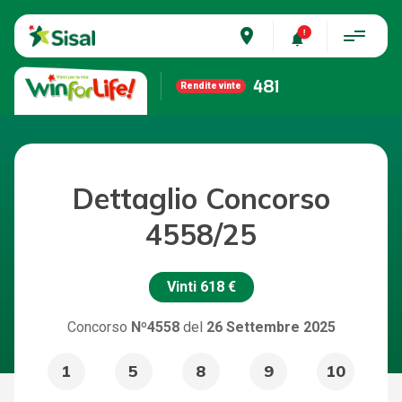
place
481
Rendite vinte
Dettaglio Concorso
4558/25
Vinti
618 €
Concorso
Nº4558
del
26 Settembre 2025
1
5
8
9
10