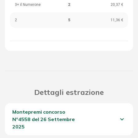
3+ il Numerone
2
20,37 €
2
5
11,36 €
Dettagli estrazione
Montepremi concorso
keyboard_arrow_down
Nº4558 del 26 Settembre
2025
Del Concorso
1.112,80 €