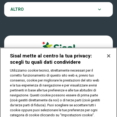
VinciCasa
Notifiche
ALTRO
Dove si gioca
Win for Life
Accessibilità
Quanto si vince
Play Your Date
Cookies
Come riscuotere
Sisal mette al centro la tua privacy:
Privacy
scegli tu quali dati condividere
Utilizziamo cookie tecnici, strettamente necessari per il
corretto funzionamento di questo sito web e, previo tuo
IL GIOCO È VIETATO AI MINORI E PUÒ CAUSARE
consenso, cookie per migliorare le prestazioni del sito web
DIPENDENZA PATOLOGICA
e la tua esperienza di navigazione e per visualizzare avvisi
pertinenti in base alle tue preferenze e alle tue abitudini di
navigazione. Questi cookie possono essere di prima parte
(cioè gestiti direttamente da noi) o di terze parti (cioè gestiti
© Copyright Sisal Italia S.p.A. - P.I. 02433760135
da terze parti di fiducia). Puoi scegliere se accettare tutti i
Mappa
cookie oppure puoi selezionare le tue preferenze per ogni
Privacy
Cookies
del
categoria di cookie cliccando su "Impostazioni cookie".