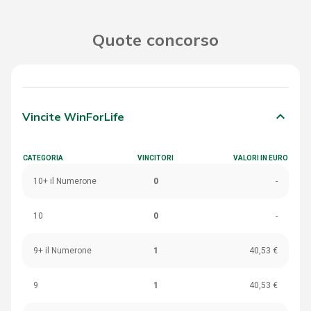
Quote concorso
keyboard_arrow_down
Vincite WinForLife
CATEGORIA
VINCITORI
VALORI IN EURO
10+ il Numerone
0
-
10
0
-
9+ il Numerone
1
40,53 €
9
1
40,53 €