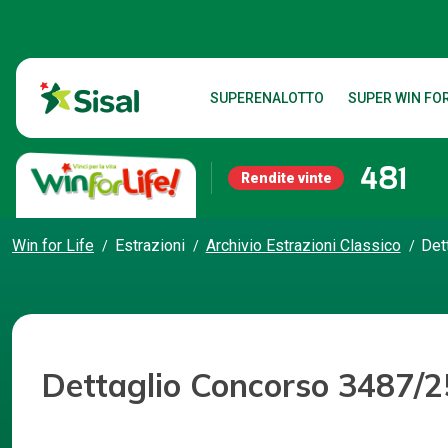
SUPERENALOTTO
SUPER WIN FOR
481
Rendite vinte
Win for Life
Estrazioni
Archivio Estrazioni Classico
Det
Dettaglio Concorso 3487/2