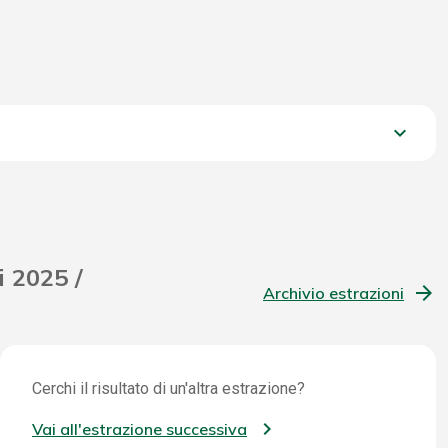
keyboard_arrow_down
1.017,25 €
i 2025 /
Archivio estrazioni
Cerchi il risultato di un'altra estrazione?
Vai all'estrazione successiva