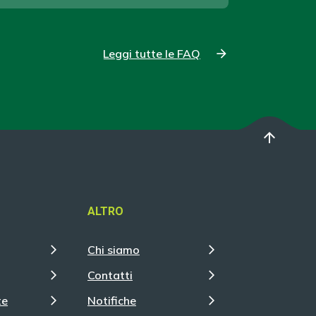
Leggi tutte le FAQ
arrow_upward
ALTRO
Chi siamo
Contatti
te
Notifiche