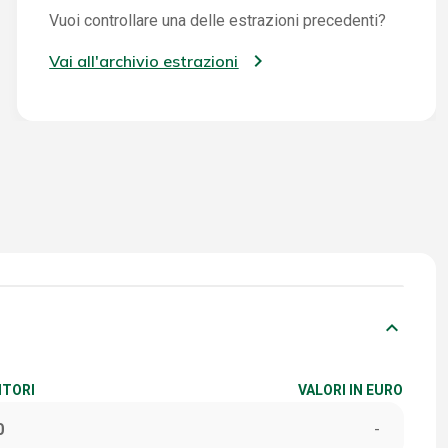
Vuoi controllare una delle estrazioni precedenti?
Vai all'archivio estrazioni
keyboard_arrow_down
ITORI
VALORI IN EURO
0
-