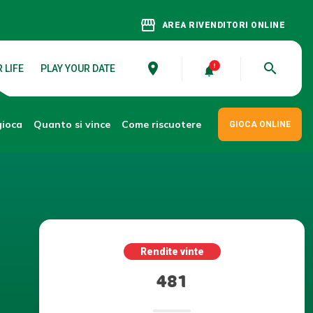
storefront
AREA RIVENDITORI ONLINE
place
search
 LIFE
PLAY YOUR DATE
gioca
Come riscuotere
Quanto si vince
GIOCA ONLINE
Rendite vinte
481