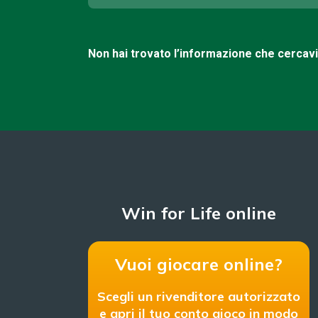
Non hai trovato l’informazione che cercav
Win for Life online
Vuoi giocare online?
Scegli un rivenditore autorizzato
e apri il tuo conto gioco in modo