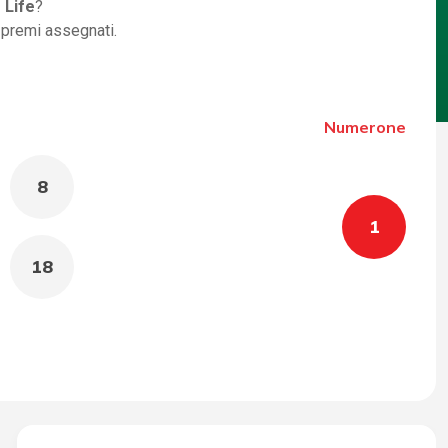
 Life
?
i premi assegnati.
Numerone
8
1
18