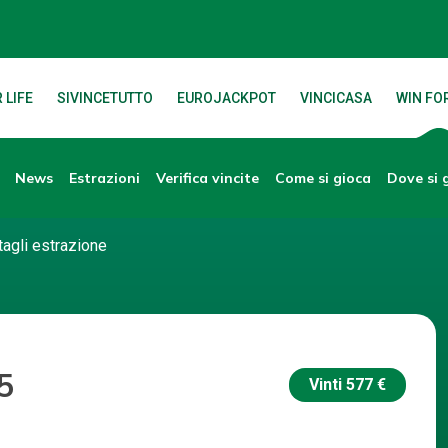
 LIFE
SIVINCETUTTO
EUROJACKPOT
VINCICASA
WIN FOR
News
Verifica vincite
Dove si 
Estrazioni
Come si gioca
tagli estrazione
5
Vinti
577 €