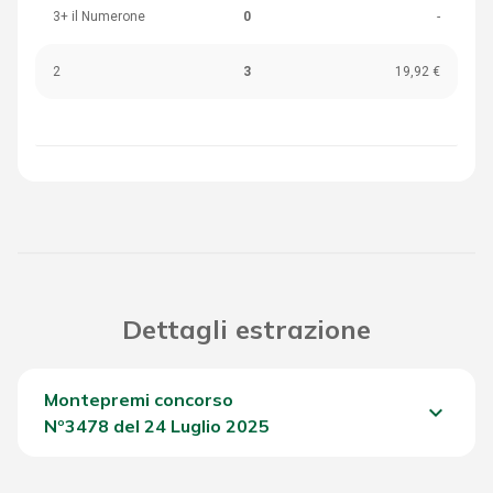
3+ il Numerone
0
-
2
3
19,92 €
Dettagli estrazione
Montepremi concorso
keyboard_arrow_down
Nº3478 del 24 Luglio 2025
Del Concorso
1.032,20 €