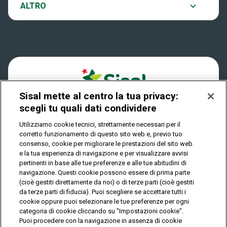
Notifiche
ALTRO
Dove si gioca
Win for Life
Accessibilità
Quanto si vince
Play Your Date
Cookies
Come riscuotere
Sisal mette al centro la tua privacy:
Privacy
scegli tu quali dati condividere
Utilizziamo cookie tecnici, strettamente necessari per il
corretto funzionamento di questo sito web e, previo tuo
IL GIOCO È VIETATO AI MINORI E PUÒ CAUSARE
consenso, cookie per migliorare le prestazioni del sito web
DIPENDENZA PATOLOGICA
e la tua esperienza di navigazione e per visualizzare avvisi
pertinenti in base alle tue preferenze e alle tue abitudini di
navigazione. Questi cookie possono essere di prima parte
(cioè gestiti direttamente da noi) o di terze parti (cioè gestiti
© Copyright Sisal Italia S.p.A. - P.I. 02433760135
da terze parti di fiducia). Puoi scegliere se accettare tutti i
Mappa
cookie oppure puoi selezionare le tue preferenze per ogni
Privacy
Cookies
del
categoria di cookie cliccando su "Impostazioni cookie".
sito
Puoi procedere con la navigazione in assenza di cookie