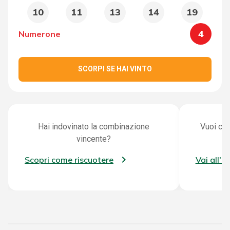
10
11
13
14
19
4
Numerone
SCORPI SE HAI VINTO
Hai indovinato la combinazione
Vuoi con
vincente?
Scopri come riscuotere
Vai all'a