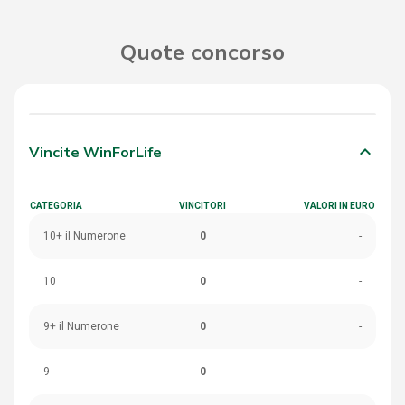
Quote concorso
keyboard_arrow_down
Vincite WinForLife
CATEGORIA
VINCITORI
VALORI IN EURO
10+ il Numerone
0
-
10
0
-
9+ il Numerone
0
-
9
0
-