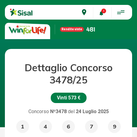
place
481
Rendite vinte
Dettaglio Concorso
3478/25
Vinti
573 €
Concorso
Nº3478
del
24 Luglio 2025
1
4
6
7
9