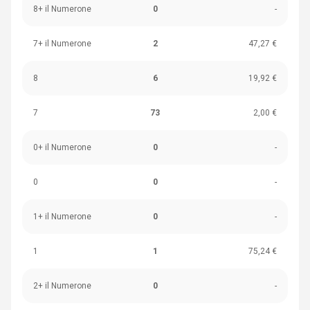
8+ il Numerone
0
-
7+ il Numerone
2
47,27 €
8
6
19,92 €
7
73
2,00 €
0+ il Numerone
0
-
0
0
-
1+ il Numerone
0
-
1
1
75,24 €
2+ il Numerone
0
-