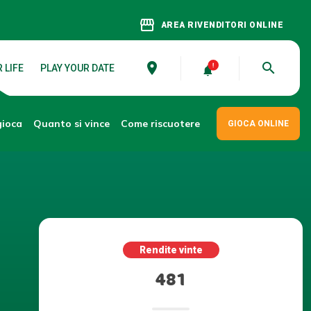
storefront
AREA RIVENDITORI ONLINE
place
search
 LIFE
PLAY YOUR DATE
gioca
Come riscuotere
Quanto si vince
GIOCA ONLINE
Rendite vinte
481