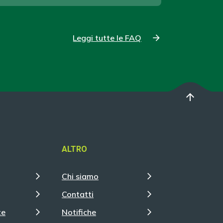
Leggi tutte le FAQ
arrow_upward
ALTRO
Chi siamo
Contatti
te
Notifiche