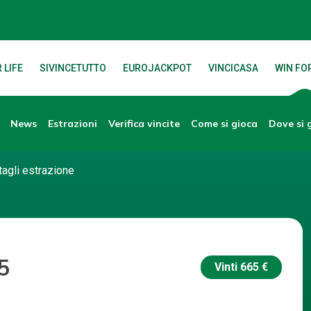
 LIFE
SIVINCETUTTO
EUROJACKPOT
VINCICASA
WIN FOR
News
Verifica vincite
Dove si 
Estrazioni
Come si gioca
tagli estrazione
5
Vinti
665 €