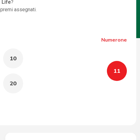
 Life
?
i premi assegnati.
Numerone
10
11
20