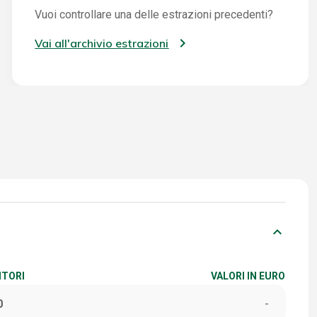
Vuoi controllare una delle estrazioni precedenti?
Vai all'archivio estrazioni
keyboard_arrow_down
ITORI
VALORI IN EURO
0
-