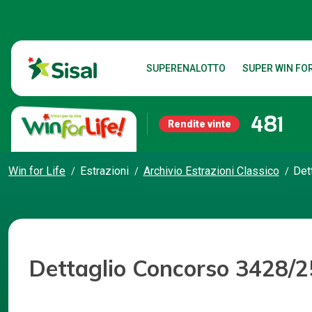
SUPERENALOTTO
SUPER WIN FOR
481
Rendite vinte
Win for Life
Estrazioni
Archivio Estrazioni Classico
Det
Dettaglio Concorso 3428/2