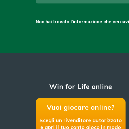
Non hai trovato l’informazione che cercav
Win for Life online
Vuoi giocare online?
Scegli un rivenditore autorizzato
e apri il tuo conto gioco in modo