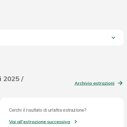
keyboard_arrow_down
1.175,85 €
i 2025 /
Archivio estrazioni
Cerchi il risultato di un'altra estrazione?
Vai all'estrazione successiva