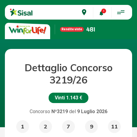
place
481
Rendite vinte
Dettaglio Concorso
3219/26
Vinti
1.143 €
Concorso
Nº3219
del
9 Luglio 2026
1
2
7
9
11