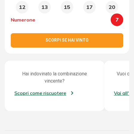
12
13
15
17
20
7
Numerone
SCORPI SE HAI VINTO
Hai indovinato la combinazione
Vuoi con
vincente?
Scopri come riscuotere
Vai all'a