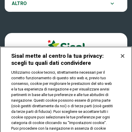
Notifiche
ALTRO
Dove si gioca
Win for Life
Accessibilità
Quanto si vince
Play Your Date
Cookies
Come riscuotere
Sisal mette al centro la tua privacy:
Privacy
scegli tu quali dati condividere
Utilizziamo cookie tecnici, strettamente necessari per il
corretto funzionamento di questo sito web e, previo tuo
IL GIOCO È VIETATO AI MINORI E PUÒ CAUSARE
consenso, cookie per migliorare le prestazioni del sito web
DIPENDENZA PATOLOGICA
e la tua esperienza di navigazione e per visualizzare avvisi
pertinenti in base alle tue preferenze e alle tue abitudini di
navigazione. Questi cookie possono essere di prima parte
(cioè gestiti direttamente da noi) o di terze parti (cioè gestiti
© Copyright Sisal Italia S.p.A. - P.I. 02433760135
da terze parti di fiducia). Puoi scegliere se accettare tutti i
Mappa
cookie oppure puoi selezionare le tue preferenze per ogni
Privacy
Cookies
del
categoria di cookie cliccando su "Impostazioni cookie".
sito
Puoi procedere con la navigazione in assenza di cookie