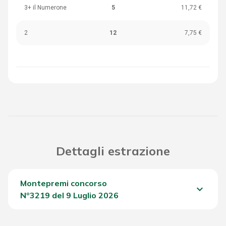
3+ il Numerone
5
11,72 €
2
12
7,75 €
Dettagli estrazione
Montepremi concorso
keyboard_arrow_down
Nº3219 del 9 Luglio 2026
Del Concorso
1.997,45 €