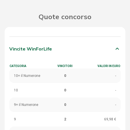
Quote concorso
keyboard_arrow_down
Vincite WinForLife
CATEGORIA
VINCITORI
VALORI IN EURO
10+ il Numerone
0
-
10
0
-
9+ il Numerone
0
-
9
2
69,98 €