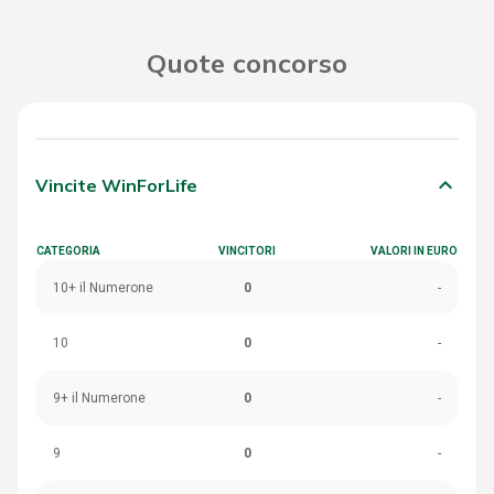
Quote concorso
keyboard_arrow_down
Vincite WinForLife
CATEGORIA
VINCITORI
VALORI IN EURO
10+ il Numerone
0
-
10
0
-
9+ il Numerone
0
-
9
0
-