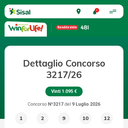
place
481
Rendite vinte
Dettaglio Concorso
3217/26
Vinti
1.095 €
Concorso
Nº3217
del
9 Luglio 2026
1
2
9
10
12