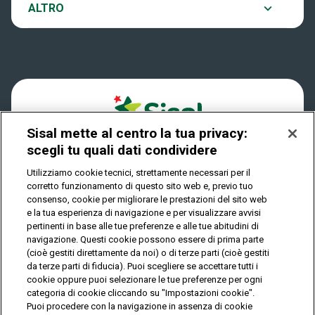
Notifiche
ALTRO
Dove si gioca
Win for Life
Accessibilità
Quanto si vince
Play Your Date
Cookies
Come riscuotere
Sisal mette al centro la tua privacy:
Privacy
scegli tu quali dati condividere
Utilizziamo cookie tecnici, strettamente necessari per il
corretto funzionamento di questo sito web e, previo tuo
IL GIOCO È VIETATO AI MINORI E PUÒ CAUSARE
consenso, cookie per migliorare le prestazioni del sito web
DIPENDENZA PATOLOGICA
e la tua esperienza di navigazione e per visualizzare avvisi
pertinenti in base alle tue preferenze e alle tue abitudini di
navigazione. Questi cookie possono essere di prima parte
(cioè gestiti direttamente da noi) o di terze parti (cioè gestiti
© Copyright Sisal Italia S.p.A. - P.I. 02433760135
da terze parti di fiducia). Puoi scegliere se accettare tutti i
Mappa
cookie oppure puoi selezionare le tue preferenze per ogni
Privacy
Cookies
del
categoria di cookie cliccando su "Impostazioni cookie".
sito
Puoi procedere con la navigazione in assenza di cookie