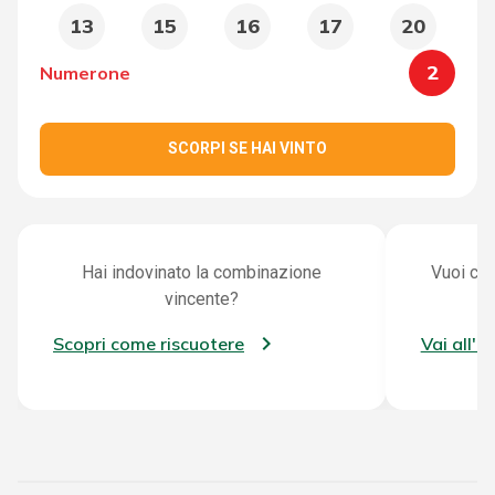
13
15
16
17
20
2
Numerone
SCORPI SE HAI VINTO
Hai indovinato la combinazione
Vuoi con
vincente?
Scopri come riscuotere
Vai all'a