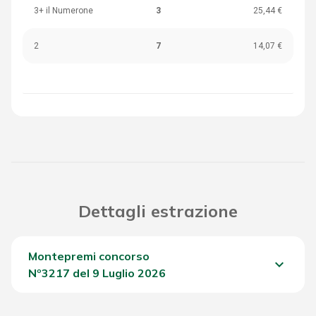
3+ il Numerone
3
25,44 €
2
7
14,07 €
Dettagli estrazione
Montepremi concorso
keyboard_arrow_down
Nº3217 del 9 Luglio 2026
Del Concorso
1.960,40 €