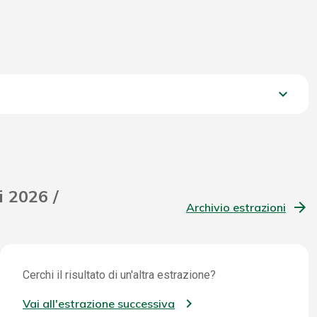
keyboard_arrow_down
1.068,60 €
i 2026 /
Archivio estrazioni
Cerchi il risultato di un'altra estrazione?
Vai all'estrazione successiva