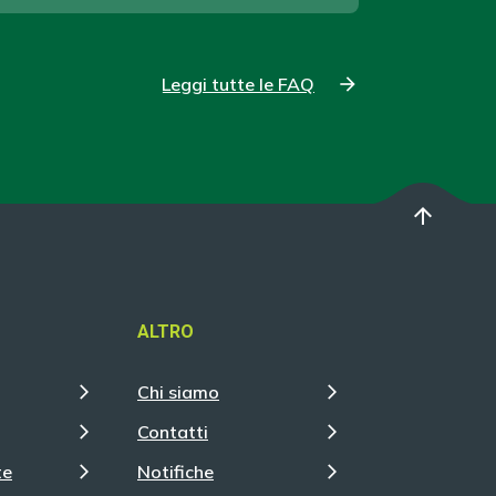
Leggi tutte le FAQ
arrow_upward
ALTRO
Chi siamo
Contatti
te
Notifiche