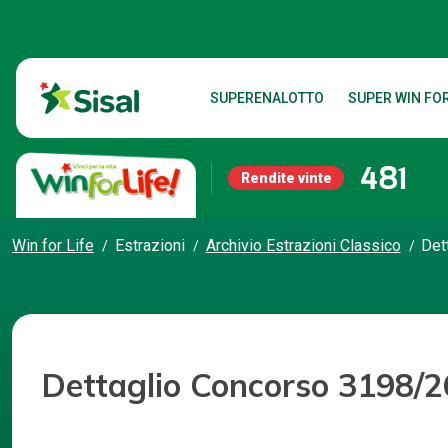
SUPERENALOTTO
SUPER WIN FOR
481
Rendite vinte
Win for Life
Estrazioni
Archivio Estrazioni Classico
Det
Dettaglio Concorso 3198/2