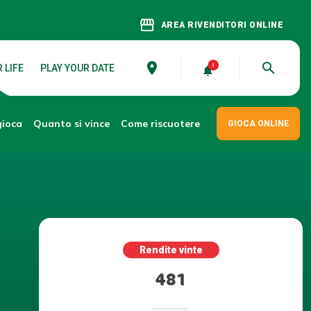
storefront
AREA RIVENDITORI ONLINE
place
search
 LIFE
PLAY YOUR DATE
gioca
Come riscuotere
Quanto si vince
GIOCA ONLINE
Rendite vinte
481