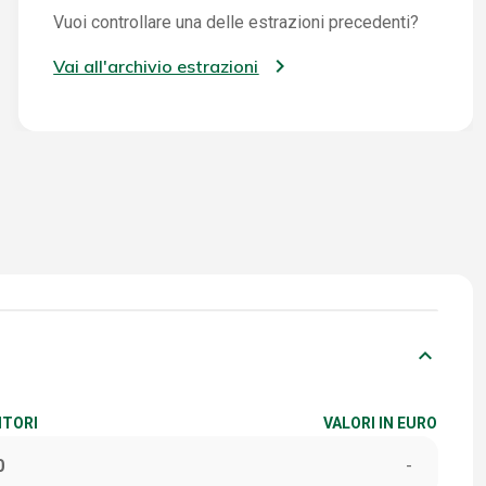
Vuoi controllare una delle estrazioni precedenti?
Vai all'archivio estrazioni
keyboard_arrow_down
ITORI
VALORI IN EURO
0
-