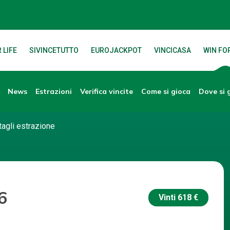
 LIFE
SIVINCETUTTO
EUROJACKPOT
VINCICASA
WIN FOR
News
Verifica vincite
Dove si 
Estrazioni
Come si gioca
tagli estrazione
6
Vinti
618 €