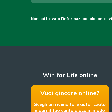
Non hai trovato l’informazione che cercav
Win for Life online
Vuoi giocare online?
Scegli un rivenditore autorizzato
e apri il tuo conto gioco in modo