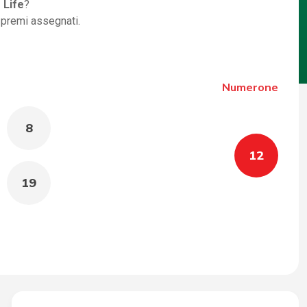
 Life
?
i premi assegnati.
Numerone
8
12
19