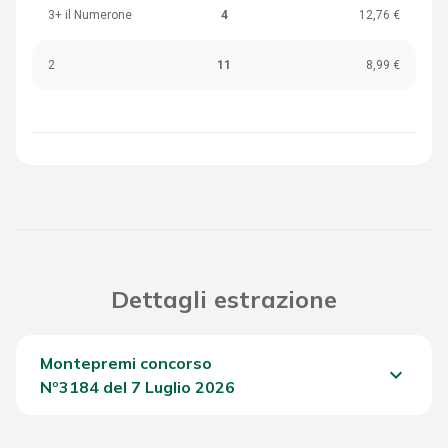
3+ il Numerone
4
12,76 €
2
11
8,99 €
Dettagli estrazione
Montepremi concorso
keyboard_arrow_down
Nº3184 del 7 Luglio 2026
Del Concorso
2.107,30 €