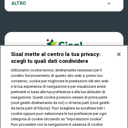
Notifiche
ALTRO
Dove si gioca
Win for Life
Accessibilità
Quanto si vince
Play Your Date
Cookies
Come riscuotere
Sisal mette al centro la tua privacy:
Privacy
scegli tu quali dati condividere
Utilizziamo cookie tecnici, strettamente necessari per il
corretto funzionamento di questo sito web e, previo tuo
IL GIOCO È VIETATO AI MINORI E PUÒ CAUSARE
consenso, cookie per migliorare le prestazioni del sito web
DIPENDENZA PATOLOGICA
e la tua esperienza di navigazione e per visualizzare avvisi
pertinenti in base alle tue preferenze e alle tue abitudini di
navigazione. Questi cookie possono essere di prima parte
(cioè gestiti direttamente da noi) o di terze parti (cioè gestiti
© Copyright Sisal Italia S.p.A. - P.I. 02433760135
da terze parti di fiducia). Puoi scegliere se accettare tutti i
Mappa
cookie oppure puoi selezionare le tue preferenze per ogni
Privacy
Cookies
del
categoria di cookie cliccando su "Impostazioni cookie".
sito
Puoi procedere con la navigazione in assenza di cookie