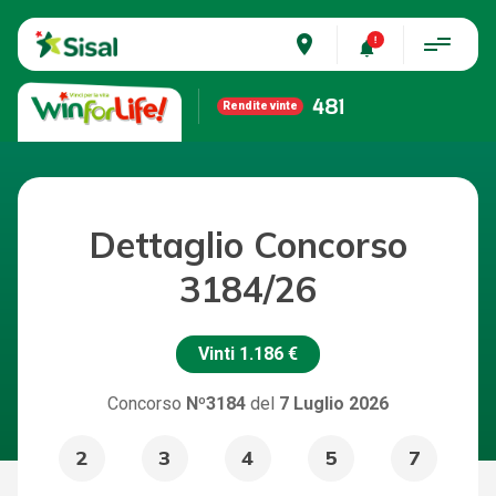
place
481
Rendite vinte
Dettaglio Concorso
3184/26
Vinti
1.186 €
Concorso
Nº3184
del
7 Luglio 2026
2
3
4
5
7