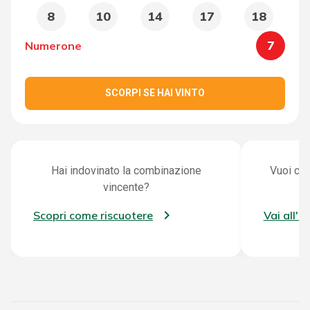
8
10
14
17
18
7
Numerone
SCORPI SE HAI VINTO
Hai indovinato la combinazione
Vuoi con
vincente?
Scopri come riscuotere
Vai all'a