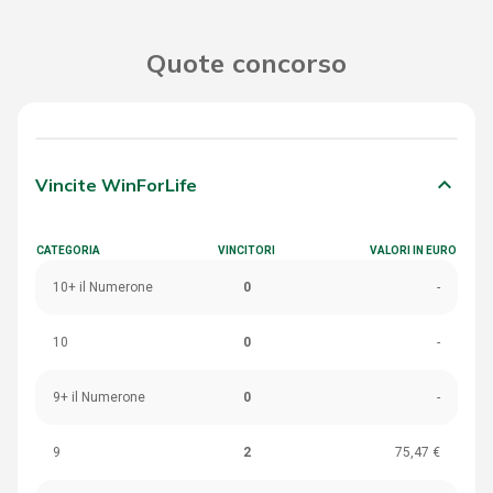
Quote concorso
keyboard_arrow_down
Vincite WinForLife
CATEGORIA
VINCITORI
VALORI IN EURO
10+ il Numerone
0
-
10
0
-
9+ il Numerone
0
-
9
2
75,47 €