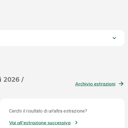
keyboard_arrow_down
1.144,65 €
i 2026 /
Archivio estrazioni
Cerchi il risultato di un'altra estrazione?
Vai all'estrazione successiva