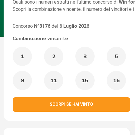
Quali sono i numeri estratti nell'ultimo concorso di
Win for
Scopri la combinazione vincente, il numero dei vincitori e 
Concorso
Nº3176
del
6 Luglio 2026
Combinazione vincente
1
2
3
5
9
11
15
16
SCORPI SE HAI VINTO