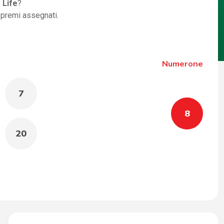
 Life
?
i premi assegnati.
Numerone
7
8
20