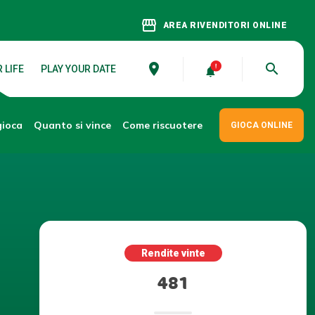
storefront
AREA RIVENDITORI ONLINE
place
search
 LIFE
PLAY YOUR DATE
gioca
Come riscuotere
Quanto si vince
GIOCA ONLINE
Rendite vinte
481