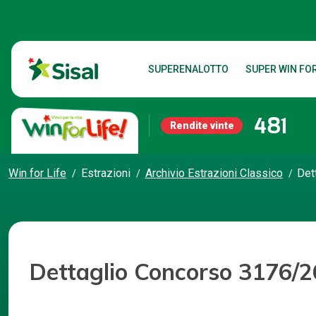
SUPERENALOTTO
SUPER WIN FOR
481
Rendite vinte
Win for Life
Estrazioni
Archivio Estrazioni Classico
Det
Dettaglio Concorso 3176/2