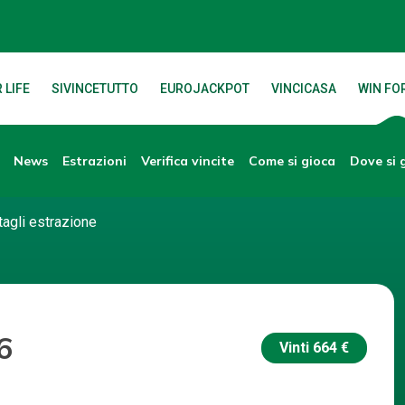
 LIFE
SIVINCETUTTO
EUROJACKPOT
VINCICASA
WIN FOR
News
Verifica vincite
Dove si 
Estrazioni
Come si gioca
tagli estrazione
6
Vinti
664 €