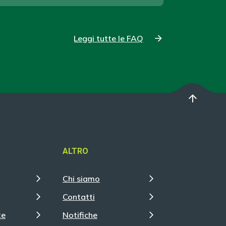
Leggi tutte le FAQ
arrow_upward
ALTRO
Chi siamo
Contatti
te
Notifiche