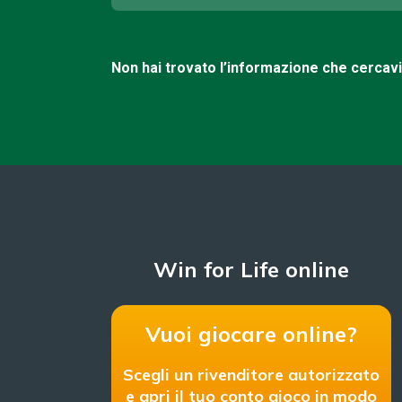
Non hai trovato l’informazione che cercav
Win for Life online
Vuoi giocare online?
Scegli un rivenditore autorizzato
e apri il tuo conto gioco in modo