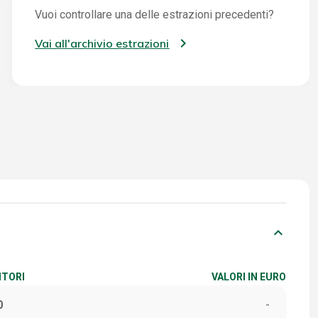
Vuoi controllare una delle estrazioni precedenti?
Vai all'archivio estrazioni
keyboard_arrow_down
ITORI
VALORI IN EURO
0
-