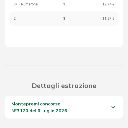
3+ il Numerone
1
12,74 €
2
3
11,27 €
Dettagli estrazione
Montepremi concorso
keyboard_arrow_down
Nº3170 del 6 Luglio 2026
Del Concorso
968,50 €