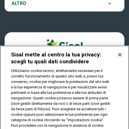
Notifiche
ALTRO
Dove si gioca
Win for Life
Accessibilità
Quanto si vince
Play Your Date
Cookies
Come riscuotere
Sisal mette al centro la tua privacy:
Privacy
scegli tu quali dati condividere
Utilizziamo cookie tecnici, strettamente necessari per il
corretto funzionamento di questo sito web e, previo tuo
IL GIOCO È VIETATO AI MINORI E PUÒ CAUSARE
consenso, cookie per migliorare le prestazioni del sito web
DIPENDENZA PATOLOGICA
e la tua esperienza di navigazione e per visualizzare avvisi
pertinenti in base alle tue preferenze e alle tue abitudini di
navigazione. Questi cookie possono essere di prima parte
(cioè gestiti direttamente da noi) o di terze parti (cioè gestiti
© Copyright Sisal Italia S.p.A. - P.I. 02433760135
da terze parti di fiducia). Puoi scegliere se accettare tutti i
Mappa
cookie oppure puoi selezionare le tue preferenze per ogni
Privacy
Cookies
del
categoria di cookie cliccando su "Impostazioni cookie".
sito
Puoi procedere con la navigazione in assenza di cookie