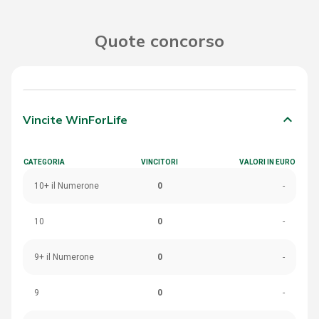
Quote concorso
keyboard_arrow_down
Vincite WinForLife
CATEGORIA
VINCITORI
VALORI IN EURO
10+ il Numerone
0
-
10
0
-
9+ il Numerone
0
-
9
0
-