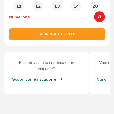
11
12
13
14
20
8
Numerone
SCORPI SE HAI VINTO
Hai indovinato la combinazione
Vuoi con
vincente?
Scopri come riscuotere
Vai all'a