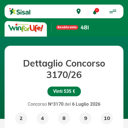
place
481
Rendite vinte
Dettaglio Concorso
3170/26
Vinti
535 €
Concorso
Nº3170
del
6 Luglio 2026
2
4
8
9
10