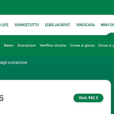
 LIFE
SIVINCETUTTO
EUROJACKPOT
VINCICASA
WIN FOR
News
Verifica vincite
Dove si 
Estrazioni
Come si gioca
tagli estrazione
6
Vinti
942 €