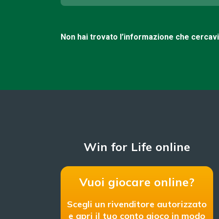
Non hai trovato l’informazione che cercav
Win for Life online
Vuoi giocare online?
Scegli un rivenditore autorizzato
e apri il tuo conto gioco in modo