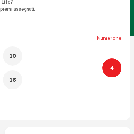
 Life
?
i premi assegnati.
Numerone
10
4
16