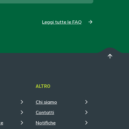
Leggi tutte le FAQ
arrow_upward
ALTRO
Chi siamo
Contatti
te
Notifiche