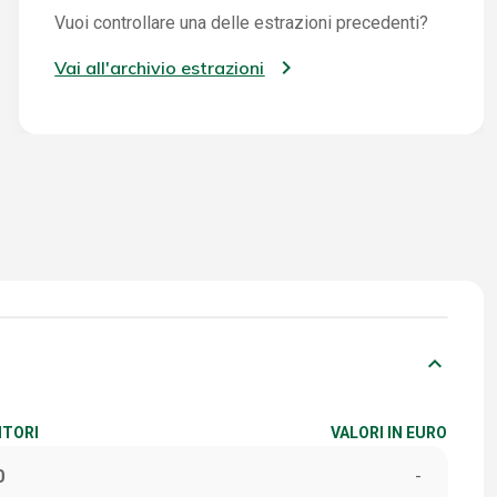
Vuoi controllare una delle estrazioni precedenti?
Vai all'archivio estrazioni
keyboard_arrow_down
ITORI
VALORI IN EURO
0
-