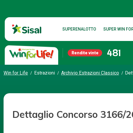
SUPERENALOTTO
SUPER WIN FOR
481
Rendite vinte
Win for Life
Estrazioni
Archivio Estrazioni Classico
Det
Dettaglio Concorso 3166/2