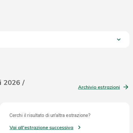
keyboard_arrow_down
1.715,35 €
i 2026 /
Archivio estrazioni
Cerchi il risultato di un'altra estrazione?
Vai all'estrazione successiva