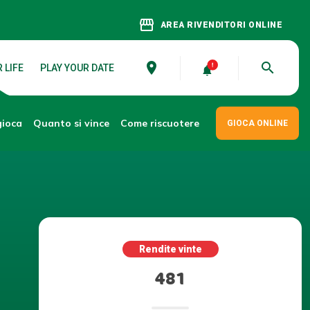
storefront
AREA RIVENDITORI ONLINE
place
search
 LIFE
PLAY YOUR DATE
gioca
Come riscuotere
Quanto si vince
GIOCA ONLINE
Rendite vinte
481