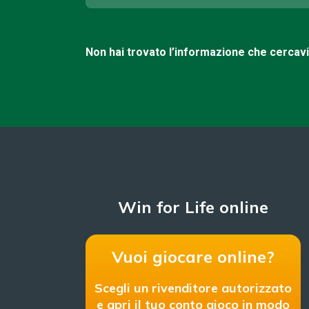
Non hai trovato l’informazione che cercav
Win for Life online
Vuoi giocare online?
Scegli un rivenditore autorizzato
e apri il tuo conto gioco in modo