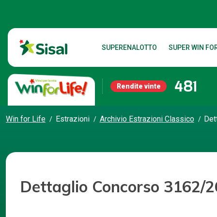
SUPERENALOTTO
SUPER WIN FOR
481
Rendite vinte
Win for Life
Estrazioni
Archivio Estrazioni Classico
Det
Dettaglio Concorso 3162/2