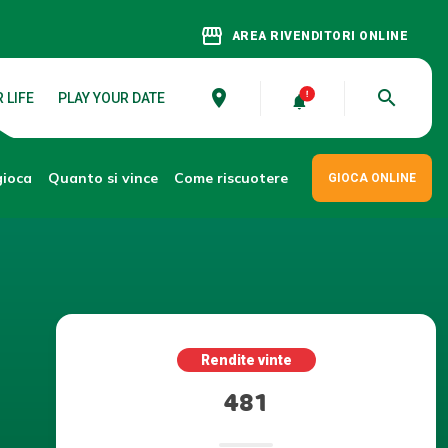
storefront
AREA RIVENDITORI ONLINE
place
search
 LIFE
PLAY YOUR DATE
gioca
Come riscuotere
Quanto si vince
GIOCA ONLINE
Rendite vinte
481