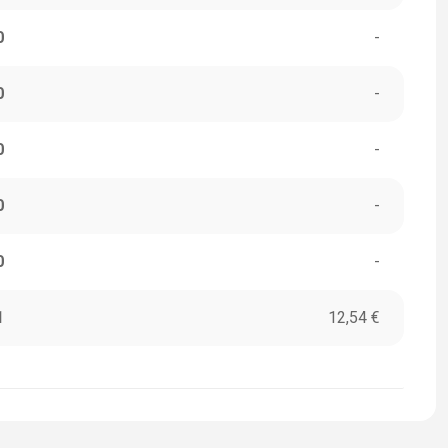
0
-
0
-
0
-
0
-
0
-
1
12,54 €