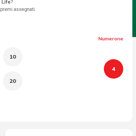
 Life
?
i premi assegnati.
Numerone
10
4
20