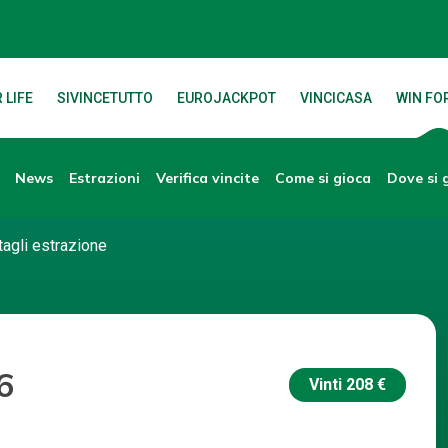
 LIFE
SIVINCETUTTO
EUROJACKPOT
VINCICASA
WIN FOR
News
Verifica vincite
Dove si 
Estrazioni
Come si gioca
tagli estrazione
6
Vinti
208 €