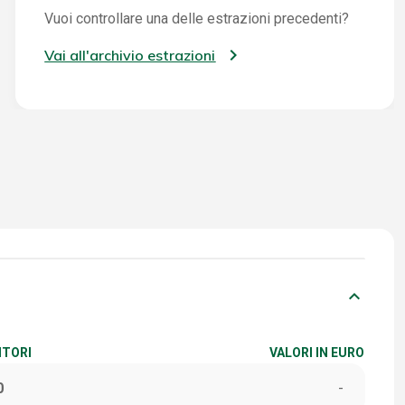
Vuoi controllare una delle estrazioni precedenti?
Vai all'archivio estrazioni
keyboard_arrow_down
ITORI
VALORI IN EURO
0
-