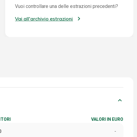
Vuoi controllare una delle estrazioni precedenti?
Vai all'archivio estrazioni
keyboard_arrow_down
ITORI
VALORI IN EURO
0
-