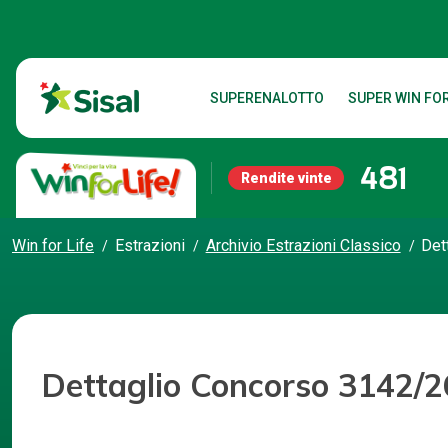
SUPERENALOTTO
SUPER WIN FOR
481
Rendite vinte
Win for Life
Estrazioni
Archivio Estrazioni Classico
Det
Dettaglio Concorso 3142/2