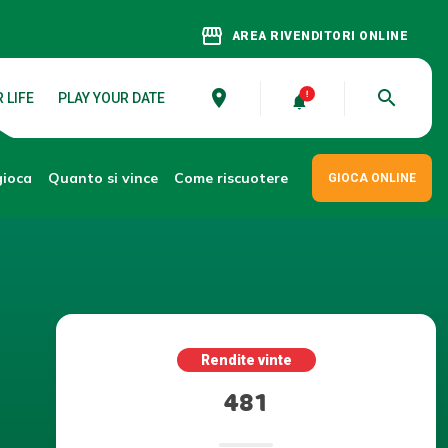
storefront
AREA RIVENDITORI ONLINE
place
search
 LIFE
PLAY YOUR DATE
gioca
Come riscuotere
Quanto si vince
GIOCA ONLINE
Rendite vinte
481