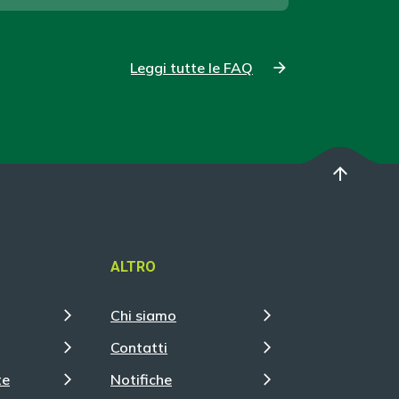
Leggi tutte le FAQ
arrow_upward
ALTRO
Chi siamo
Contatti
te
Notifiche