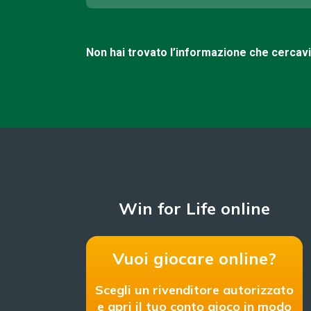
Non hai trovato l’informazione che cercav
Win for Life online
Vuoi giocare online?
Scegli un rivenditore autorizzato
e apri il tuo conto gioco in modo