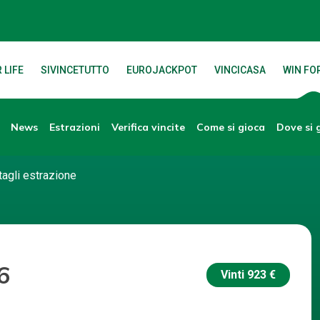
 LIFE
SIVINCETUTTO
EUROJACKPOT
VINCICASA
WIN FOR
News
Verifica vincite
Dove si 
Estrazioni
Come si gioca
tagli estrazione
6
Vinti
923 €