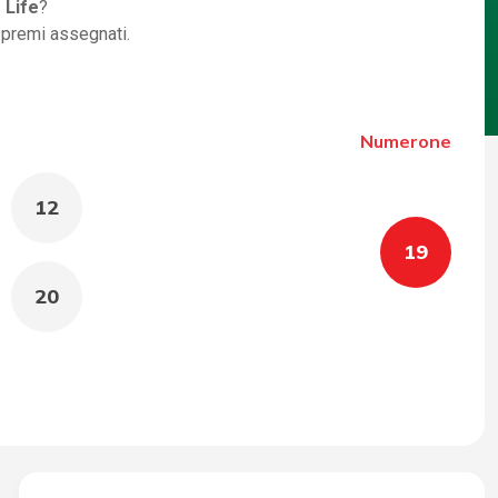
 Life
?
i premi assegnati.
Numerone
12
19
20