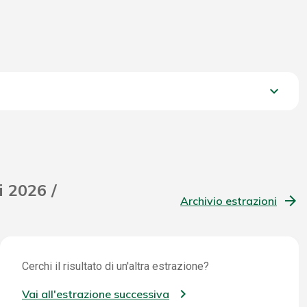
keyboard_arrow_down
1.643,20 €
i 2026 /
Archivio estrazioni
Cerchi il risultato di un'altra estrazione?
Vai all'estrazione successiva