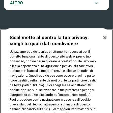
Notifiche
ALTRO
Dove si gioca
Win for Life
Accessibilità
Quanto si vince
Play Your Date
Cookies
Sisal mette al centro la tua privacy:
scegli tu quali dati condividere
Come riscuotere
Utilizziamo cookie tecnici, strettamente necessari per il
Privacy
corretto funzionamento di questo sito web e, previo tuo
consenso, cookie per migliorare le prestazioni del sito web
e la tua esperienza di navigazione e per visualizzare avvisi
pertinenti in base alle tue preferenze e alle tue abitudini di
IL GIOCO È VIETATO AI MINORI E PUÒ CAUSARE
DIPENDENZA PATOLOGICA
navigazione. Questi cookie possono essere di prima parte
(cioè gestiti direttamente da noi) o di terze parti (cioè gestiti
da terze parti di fiducia). Puoi scegliere se accettare tutti i
cookie oppure puoi selezionare le tue preferenze per ogni
© Copyright Sisal Italia S.p.A. - P.I. 02433760135
categoria di cookie cliccando su "Impostazioni cookie".
Mappa
Puoi procedere con la navigazione in assenza di cookie
Privacy
Cookies
del
diversi da quelli tecnici, attraverso la chiusura di questo
sito
banner (cliccando sulla “X”). Per maggiori informazioni puoi