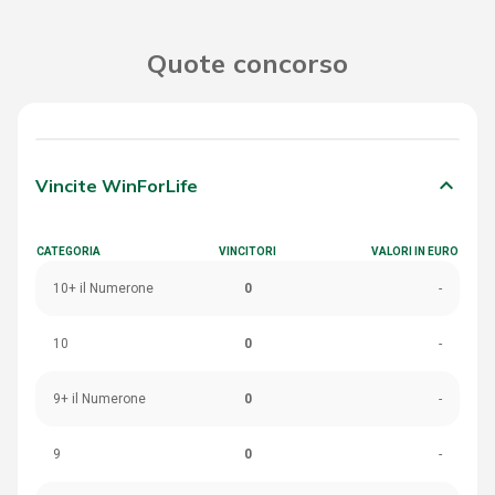
Quote concorso
keyboard_arrow_down
Vincite WinForLife
CATEGORIA
VINCITORI
VALORI IN EURO
10+ il Numerone
0
-
10
0
-
9+ il Numerone
0
-
9
0
-