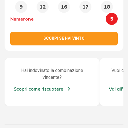
9
12
16
17
18
5
Numerone
SCORPI SE HAI VINTO
Hai indovinato la combinazione
Vuoi con
vincente?
Scopri come riscuotere
Vai all'a