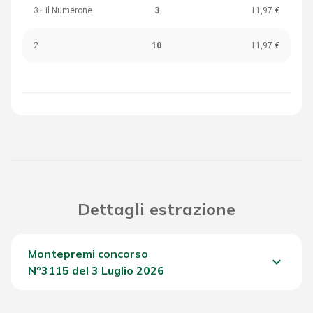
3+ il Numerone
3
11,97 €
2
10
11,97 €
Dettagli estrazione
Montepremi concorso
keyboard_arrow_down
Nº3115 del 3 Luglio 2026
Del Concorso
2.013,70 €