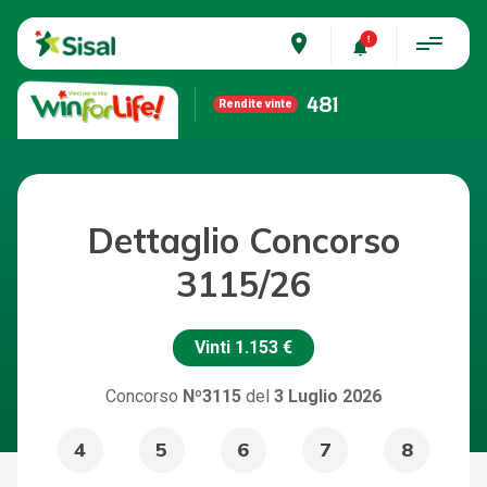
place
481
Rendite vinte
Dettaglio Concorso
3115/26
Vinti
1.153 €
Concorso
Nº3115
del
3 Luglio 2026
4
5
6
7
8