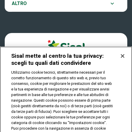
Notifiche
ALTRO
Dove si gioca
Win for Life
Accessibilità
Quanto si vince
Play Your Date
Cookies
Come riscuotere
Sisal mette al centro la tua privacy:
Privacy
scegli tu quali dati condividere
Utilizziamo cookie tecnici, strettamente necessari per il
corretto funzionamento di questo sito web e, previo tuo
IL GIOCO È VIETATO AI MINORI E PUÒ CAUSARE
consenso, cookie per migliorare le prestazioni del sito web
DIPENDENZA PATOLOGICA
e la tua esperienza di navigazione e per visualizzare avvisi
pertinenti in base alle tue preferenze e alle tue abitudini di
navigazione. Questi cookie possono essere di prima parte
(cioè gestiti direttamente da noi) o di terze parti (cioè gestiti
© Copyright Sisal Italia S.p.A. - P.I. 02433760135
da terze parti di fiducia). Puoi scegliere se accettare tutti i
Mappa
cookie oppure puoi selezionare le tue preferenze per ogni
Privacy
Cookies
del
categoria di cookie cliccando su "Impostazioni cookie".
sito
Puoi procedere con la navigazione in assenza di cookie