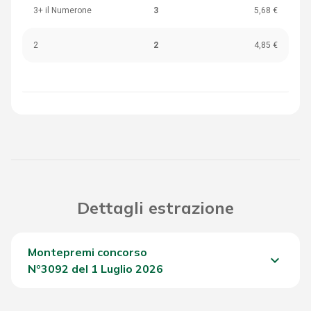
3+ il Numerone
3
5,68 €
2
2
4,85 €
Dettagli estrazione
Montepremi concorso
keyboard_arrow_down
Nº3092 del 1 Luglio 2026
Del Concorso
603,20 €