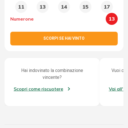
11
13
14
15
17
13
Numerone
SCORPI SE HAI VINTO
Hai indovinato la combinazione
Vuoi con
vincente?
Scopri come riscuotere
Vai all'a