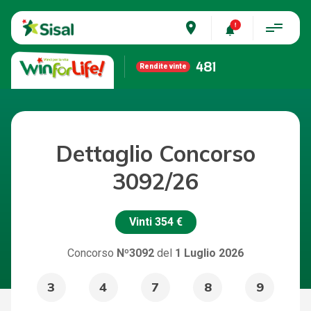
place
481
Rendite vinte
Dettaglio Concorso
3092/26
Vinti
354 €
Concorso
Nº3092
del
1 Luglio 2026
3
4
7
8
9