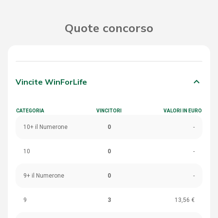
Quote concorso
keyboard_arrow_down
Vincite WinForLife
CATEGORIA
VINCITORI
VALORI IN EURO
10+ il Numerone
0
-
10
0
-
9+ il Numerone
0
-
9
3
13,56 €