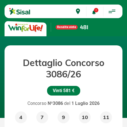
place
481
Rendite vinte
Dettaglio Concorso
3086/26
Vinti
581 €
Concorso
Nº3086
del
1 Luglio 2026
4
7
9
10
11