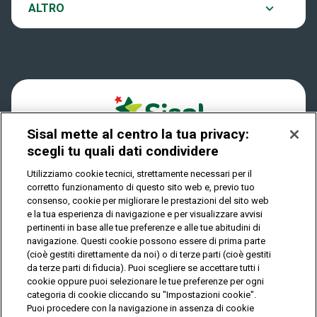
Notifiche
ALTRO
Dove si gioca
Win for Life
Accessibilità
Quanto si vince
Play Your Date
Cookies
Come riscuotere
Sisal mette al centro la tua privacy:
Privacy
scegli tu quali dati condividere
Utilizziamo cookie tecnici, strettamente necessari per il
corretto funzionamento di questo sito web e, previo tuo
IL GIOCO È VIETATO AI MINORI E PUÒ CAUSARE
consenso, cookie per migliorare le prestazioni del sito web
DIPENDENZA PATOLOGICA
e la tua esperienza di navigazione e per visualizzare avvisi
pertinenti in base alle tue preferenze e alle tue abitudini di
navigazione. Questi cookie possono essere di prima parte
(cioè gestiti direttamente da noi) o di terze parti (cioè gestiti
© Copyright Sisal Italia S.p.A. - P.I. 02433760135
da terze parti di fiducia). Puoi scegliere se accettare tutti i
Mappa
cookie oppure puoi selezionare le tue preferenze per ogni
Privacy
Cookies
del
categoria di cookie cliccando su "Impostazioni cookie".
sito
Puoi procedere con la navigazione in assenza di cookie