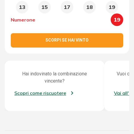
13
15
17
18
19
19
Numerone
SCORPI SE HAI VINTO
Hai indovinato la combinazione
Vuoi con
vincente?
Scopri come riscuotere
Vai all'a