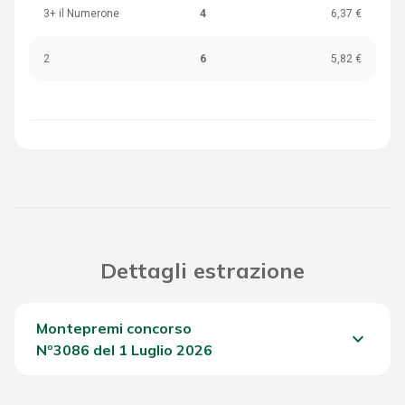
3+ il Numerone
4
6,37 €
2
6
5,82 €
Dettagli estrazione
Montepremi concorso
keyboard_arrow_down
Nº3086 del 1 Luglio 2026
Del Concorso
984,75 €