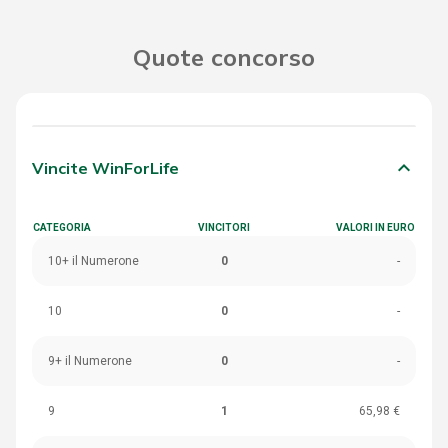
Quote concorso
keyboard_arrow_down
Vincite WinForLife
CATEGORIA
VINCITORI
VALORI IN EURO
10+ il Numerone
0
-
10
0
-
9+ il Numerone
0
-
9
1
65,98 €