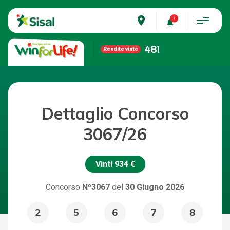
place
481
Rendite vinte
Dettaglio Concorso
3067/26
Vinti
934 €
Concorso
Nº3067
del
30 Giugno 2026
2
5
6
7
8