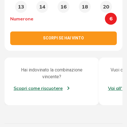
13
14
16
18
20
6
Numerone
SCORPI SE HAI VINTO
Hai indovinato la combinazione
Vuoi con
vincente?
Scopri come riscuotere
Vai all'a