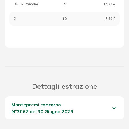
3+ il Numerone
4
14,94 €
2
10
8,50 €
Dettagli estrazione
Montepremi concorso
keyboard_arrow_down
Nº3067 del 30 Giugno 2026
Del Concorso
1.587,30 €