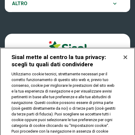
Notifiche
ALTRO
Dove si gioca
Win for Life
Accessibilità
Quanto si vince
Play Your Date
Cookies
Come riscuotere
Sisal mette al centro la tua privacy:
Privacy
scegli tu quali dati condividere
Utilizziamo cookie tecnici, strettamente necessari per il
corretto funzionamento di questo sito web e, previo tuo
IL GIOCO È VIETATO AI MINORI E PUÒ CAUSARE
consenso, cookie per migliorare le prestazioni del sito web
DIPENDENZA PATOLOGICA
e la tua esperienza di navigazione e per visualizzare avvisi
pertinenti in base alle tue preferenze e alle tue abitudini di
navigazione. Questi cookie possono essere di prima parte
(cioè gestiti direttamente da noi) o di terze parti (cioè gestiti
© Copyright Sisal Italia S.p.A. - P.I. 02433760135
da terze parti di fiducia). Puoi scegliere se accettare tutti i
Mappa
cookie oppure puoi selezionare le tue preferenze per ogni
Privacy
Cookies
del
categoria di cookie cliccando su "Impostazioni cookie".
sito
Puoi procedere con la navigazione in assenza di cookie