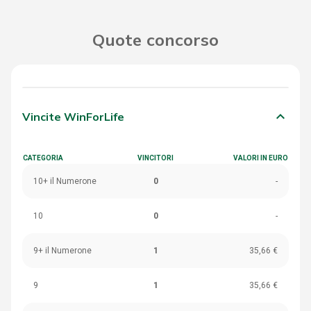
Quote concorso
keyboard_arrow_down
Vincite WinForLife
CATEGORIA
VINCITORI
VALORI IN EURO
10+ il Numerone
0
-
10
0
-
9+ il Numerone
1
35,66 €
9
1
35,66 €