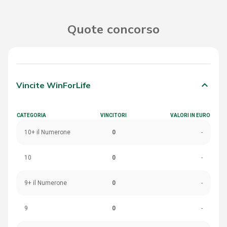
Quote concorso
keyboard_arrow_down
Vincite WinForLife
CATEGORIA
VINCITORI
VALORI IN EURO
10+ il Numerone
0
-
10
0
-
9+ il Numerone
0
-
9
0
-