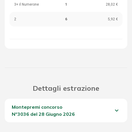
3+ il Numerone
1
28,02 €
2
6
5,92 €
Dettagli estrazione
Montepremi concorso
keyboard_arrow_down
Nº3036 del 28 Giugno 2026
Del Concorso
512,20 €