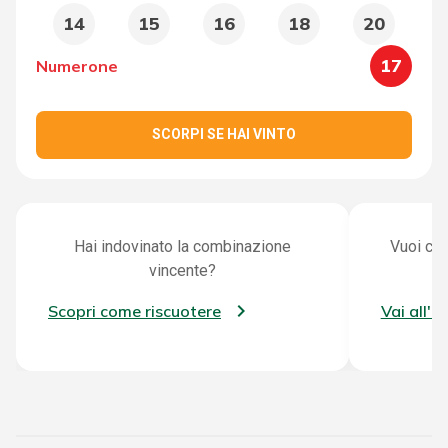
14
15
16
18
20
17
Numerone
SCORPI SE HAI VINTO
Hai indovinato la combinazione
Vuoi con
vincente?
Scopri come riscuotere
Vai all'a