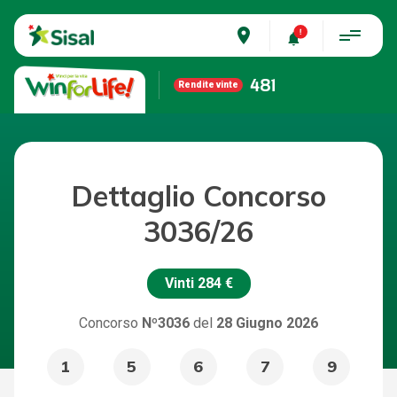
place
481
Rendite vinte
Dettaglio Concorso
3036/26
Vinti
284 €
Concorso
Nº3036
del
28 Giugno 2026
1
5
6
7
9