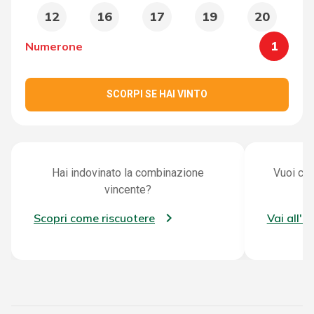
12
16
17
19
20
1
Numerone
SCORPI SE HAI VINTO
Hai indovinato la combinazione
Vuoi con
vincente?
Scopri come riscuotere
Vai all'a