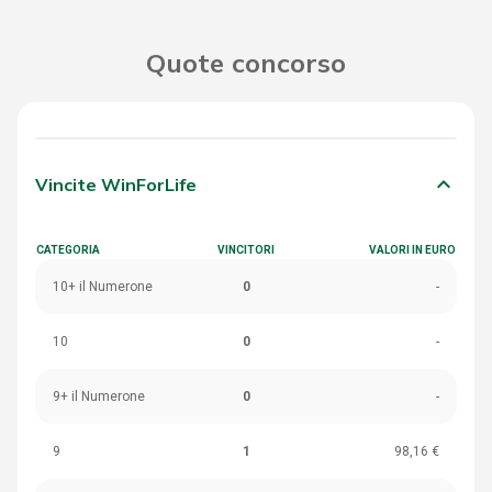
Quote concorso
keyboard_arrow_down
Vincite WinForLife
CATEGORIA
VINCITORI
VALORI IN EURO
10+ il Numerone
0
-
10
0
-
9+ il Numerone
0
-
9
1
98,16 €