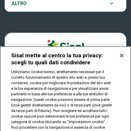
Notifiche
ALTRO
Dove si gioca
Win for Life
Accessibilità
Quanto si vince
Play Your Date
Cookies
Come riscuotere
Sisal mette al centro la tua privacy:
Privacy
scegli tu quali dati condividere
Utilizziamo cookie tecnici, strettamente necessari per il
corretto funzionamento di questo sito web e, previo tuo
IL GIOCO È VIETATO AI MINORI E PUÒ CAUSARE
consenso, cookie per migliorare le prestazioni del sito web
DIPENDENZA PATOLOGICA
e la tua esperienza di navigazione e per visualizzare avvisi
pertinenti in base alle tue preferenze e alle tue abitudini di
navigazione. Questi cookie possono essere di prima parte
(cioè gestiti direttamente da noi) o di terze parti (cioè gestiti
© Copyright Sisal Italia S.p.A. - P.I. 02433760135
da terze parti di fiducia). Puoi scegliere se accettare tutti i
Mappa
cookie oppure puoi selezionare le tue preferenze per ogni
Privacy
Cookies
del
categoria di cookie cliccando su "Impostazioni cookie".
sito
Puoi procedere con la navigazione in assenza di cookie