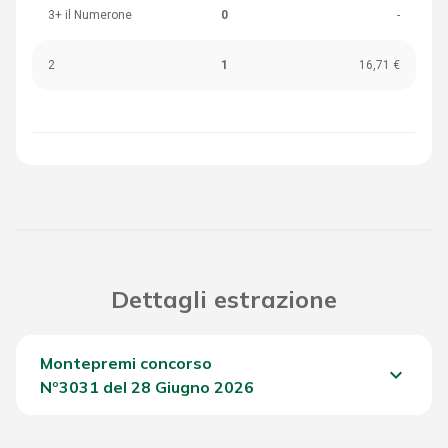
3+ il Numerone
0
-
2
1
16,71 €
Dettagli estrazione
Montepremi concorso
keyboard_arrow_down
Nº3031 del 28 Giugno 2026
Del Concorso
1.338,35 €