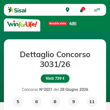
place
481
Rendite vinte
Dettaglio Concorso
3031/26
Vinti
739 €
Concorso
Nº3031
del
28 Giugno 2026
5
6
8
9
11