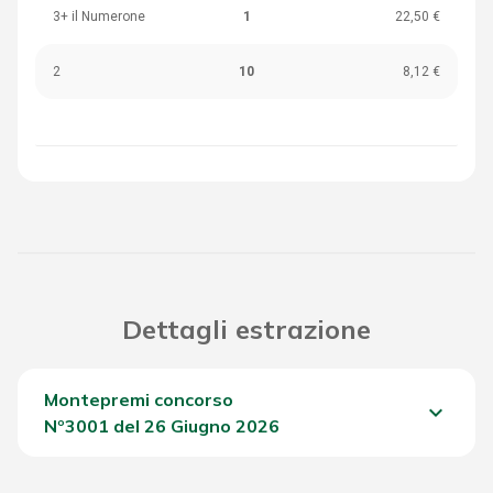
3+ il Numerone
1
22,50 €
2
10
8,12 €
Dettagli estrazione
Montepremi concorso
keyboard_arrow_down
Nº3001 del 26 Giugno 2026
Del Concorso
1.013,35 €