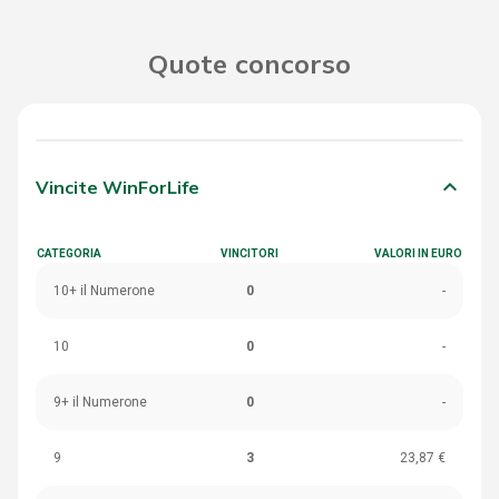
Quote concorso
keyboard_arrow_down
Vincite WinForLife
CATEGORIA
VINCITORI
VALORI IN EURO
10+ il Numerone
0
-
10
0
-
9+ il Numerone
0
-
9
3
23,87 €