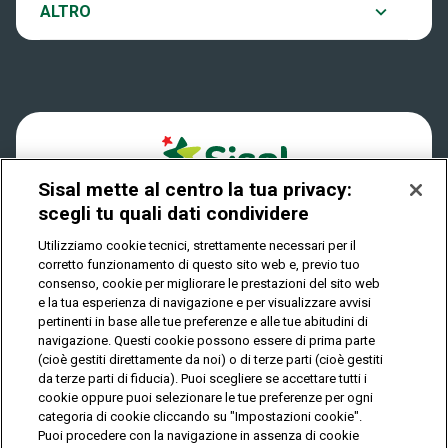
Notifiche
ALTRO
Dove si gioca
Win for Life
Accessibilità
Quanto si vince
Play Your Date
Cookies
Come riscuotere
Sisal mette al centro la tua privacy:
Privacy
scegli tu quali dati condividere
Utilizziamo cookie tecnici, strettamente necessari per il
corretto funzionamento di questo sito web e, previo tuo
IL GIOCO È VIETATO AI MINORI E PUÒ CAUSARE
consenso, cookie per migliorare le prestazioni del sito web
DIPENDENZA PATOLOGICA
e la tua esperienza di navigazione e per visualizzare avvisi
pertinenti in base alle tue preferenze e alle tue abitudini di
navigazione. Questi cookie possono essere di prima parte
(cioè gestiti direttamente da noi) o di terze parti (cioè gestiti
© Copyright Sisal Italia S.p.A. - P.I. 02433760135
da terze parti di fiducia). Puoi scegliere se accettare tutti i
Mappa
cookie oppure puoi selezionare le tue preferenze per ogni
Privacy
Cookies
del
categoria di cookie cliccando su "Impostazioni cookie".
sito
Puoi procedere con la navigazione in assenza di cookie