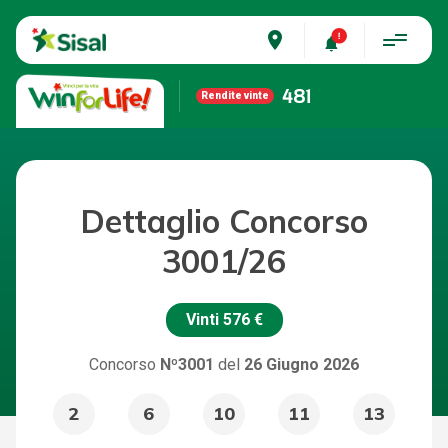
place
481
Rendite vinte
Dettaglio Concorso
3001/26
Vinti
576 €
Concorso
Nº3001
del
26 Giugno 2026
2
6
10
11
13