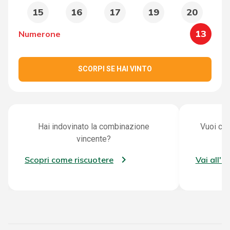
15
16
17
19
20
13
Numerone
SCORPI SE HAI VINTO
Hai indovinato la combinazione
Vuoi con
vincente?
Scopri come riscuotere
Vai all'a