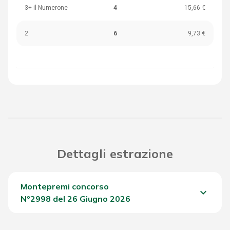
3+ il Numerone
4
15,66 €
2
6
9,73 €
Dettagli estrazione
Montepremi concorso
keyboard_arrow_down
Nº2998 del 26 Giugno 2026
Del Concorso
1.941,55 €