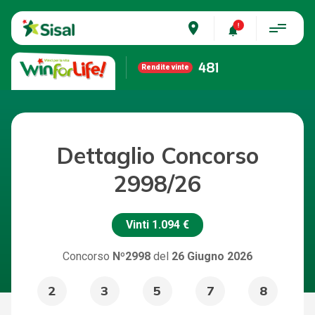
place
481
Rendite vinte
Dettaglio Concorso
2998/26
Vinti
1.094 €
Concorso
Nº2998
del
26 Giugno 2026
2
3
5
7
8