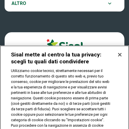
Notifiche
ALTRO
Dove si gioca
Win for Life
Accessibilità
Quanto si vince
Play Your Date
Cookies
Come riscuotere
Sisal mette al centro la tua privacy:
Privacy
scegli tu quali dati condividere
Utilizziamo cookie tecnici, strettamente necessari per il
corretto funzionamento di questo sito web e, previo tuo
IL GIOCO È VIETATO AI MINORI E PUÒ CAUSARE
consenso, cookie per migliorare le prestazioni del sito web
DIPENDENZA PATOLOGICA
e la tua esperienza di navigazione e per visualizzare avvisi
pertinenti in base alle tue preferenze e alle tue abitudini di
navigazione. Questi cookie possono essere di prima parte
(cioè gestiti direttamente da noi) o di terze parti (cioè gestiti
© Copyright Sisal Italia S.p.A. - P.I. 02433760135
da terze parti di fiducia). Puoi scegliere se accettare tutti i
Mappa
cookie oppure puoi selezionare le tue preferenze per ogni
Privacy
Cookies
del
categoria di cookie cliccando su "Impostazioni cookie".
sito
Puoi procedere con la navigazione in assenza di cookie