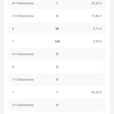
8+ il Numerone
1
33,56 €
7+ il Numerone
5
15,66 €
8
28
9,73 €
7
164
2,00 €
0+ il Numerone
0
-
0
0
-
1+ il Numerone
0
-
1
1
69,43 €
2+ il Numerone
0
-