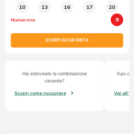
10
13
16
17
20
9
Numerone
SCORPI SE HAI VINTO
Hai indovinato la combinazione
Vuoi con
vincente?
Scopri come riscuotere
Vai all'a