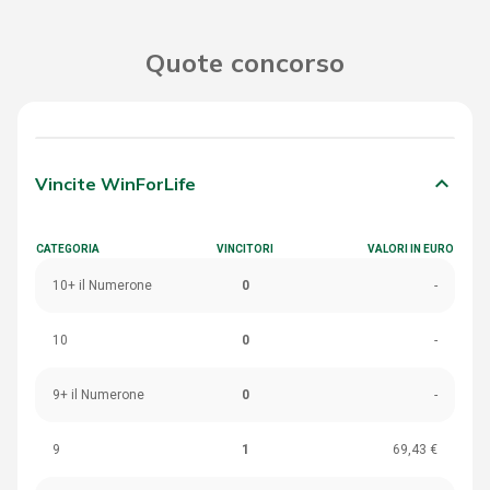
Quote concorso
keyboard_arrow_down
Vincite WinForLife
CATEGORIA
VINCITORI
VALORI IN EURO
10+ il Numerone
0
-
10
0
-
9+ il Numerone
0
-
9
1
69,43 €