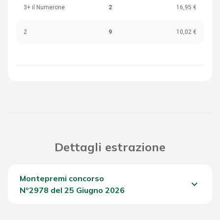
3+ il Numerone
2
16,95 €
2
9
10,02 €
Dettagli estrazione
Montepremi concorso
keyboard_arrow_down
Nº2978 del 25 Giugno 2026
Del Concorso
1.523,60 €