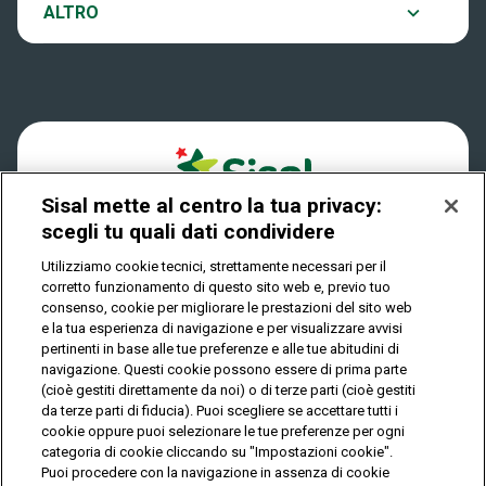
Notifiche
ALTRO
Dove si gioca
Win for Life
Accessibilità
Quanto si vince
Play Your Date
Cookies
Come riscuotere
Sisal mette al centro la tua privacy:
Privacy
scegli tu quali dati condividere
Utilizziamo cookie tecnici, strettamente necessari per il
corretto funzionamento di questo sito web e, previo tuo
IL GIOCO È VIETATO AI MINORI E PUÒ CAUSARE
consenso, cookie per migliorare le prestazioni del sito web
DIPENDENZA PATOLOGICA
e la tua esperienza di navigazione e per visualizzare avvisi
pertinenti in base alle tue preferenze e alle tue abitudini di
navigazione. Questi cookie possono essere di prima parte
(cioè gestiti direttamente da noi) o di terze parti (cioè gestiti
© Copyright Sisal Italia S.p.A. - P.I. 02433760135
da terze parti di fiducia). Puoi scegliere se accettare tutti i
Mappa
cookie oppure puoi selezionare le tue preferenze per ogni
Privacy
Cookies
del
categoria di cookie cliccando su "Impostazioni cookie".
sito
Puoi procedere con la navigazione in assenza di cookie