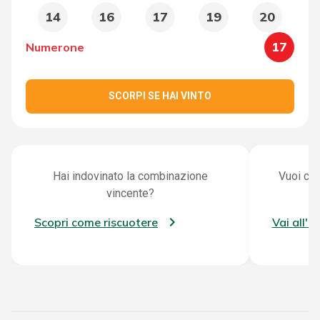
14
16
17
19
20
17
Numerone
SCORPI SE HAI VINTO
Hai indovinato la combinazione
Vuoi con
vincente?
Scopri come riscuotere
Vai all'a