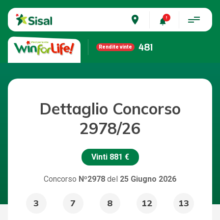
place
481
Rendite vinte
Dettaglio Concorso
2978/26
Vinti
881 €
Concorso
Nº2978
del
25 Giugno 2026
3
7
8
12
13