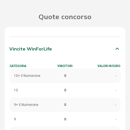
Quote concorso
keyboard_arrow_down
Vincite WinForLife
CATEGORIA
VINCITORI
VALORI IN EURO
10+ il Numerone
0
-
10
0
-
9+ il Numerone
0
-
9
0
-