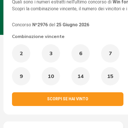
Quali sono i numeri estratti nell'ultimo concorso di
Win for
Scopri la combinazione vincente, il numero dei vincitori e 
Concorso
Nº2976
del
25 Giugno 2026
Combinazione vincente
2
3
6
7
9
10
14
15
SCORPI SE HAI VINTO