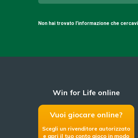
Non hai trovato l’informazione che cercav
Win for Life online
Vuoi giocare online?
Scegli un rivenditore autorizzato
e apri il tuo conto gioco in modo