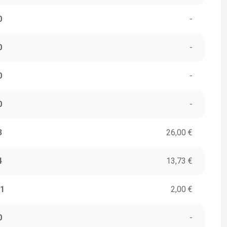
0
-
0
-
0
-
0
-
3
26,00 €
4
13,73 €
1
2,00 €
0
-