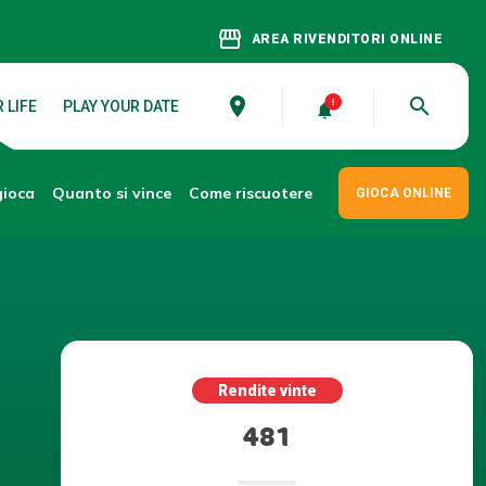
storefront
AREA RIVENDITORI ONLINE
place
search
 LIFE
PLAY YOUR DATE
gioca
Come riscuotere
Quanto si vince
GIOCA ONLINE
Rendite vinte
481