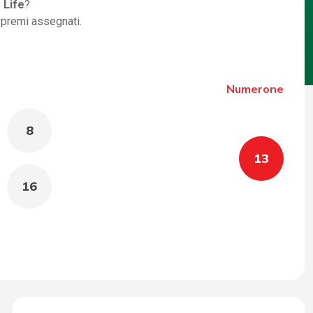
 Life
?
i premi assegnati.
Numerone
8
13
16