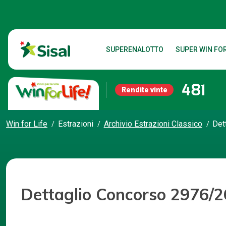
SUPERENALOTTO
SUPER WIN FOR
481
Rendite vinte
Win for Life
Estrazioni
Archivio Estrazioni Classico
Det
Dettaglio Concorso 2976/2