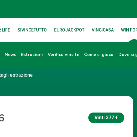
 LIFE
SIVINCETUTTO
EUROJACKPOT
VINCICASA
WIN FOR
News
Verifica vincite
Dove si 
Estrazioni
Come si gioca
tagli estrazione
6
Vinti
377 €