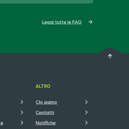
Leggi tutte le FAQ
arrow_upward
ALTRO
Chi siamo
Contatti
te
Notifiche