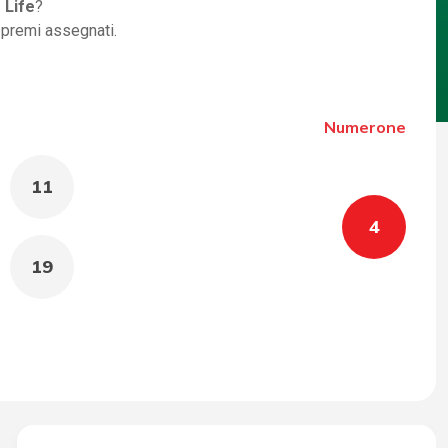
 Life
?
i premi assegnati.
Numerone
11
4
19