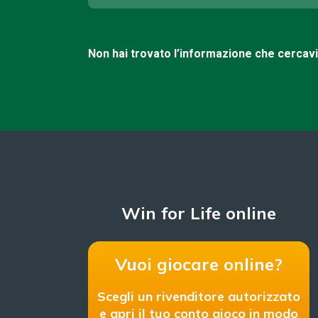
Non hai trovato l’informazione che cercav
Win for Life online
Vuoi giocare online?
Scegli un rivenditore autorizzato
e apri il tuo conto gioco in modo