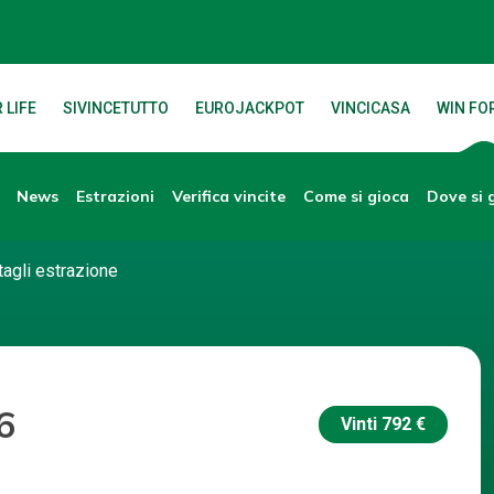
 LIFE
SIVINCETUTTO
EUROJACKPOT
VINCICASA
WIN FOR
News
Verifica vincite
Dove si 
Estrazioni
Come si gioca
tagli estrazione
6
Vinti
792 €