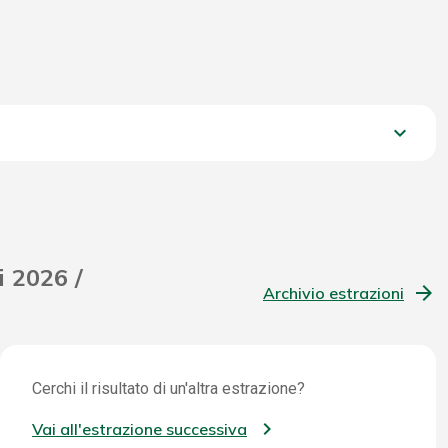
keyboard_arrow_down
1.448,20 €
i 2026 /
Archivio estrazioni
Cerchi il risultato di un'altra estrazione?
Vai all'estrazione successiva