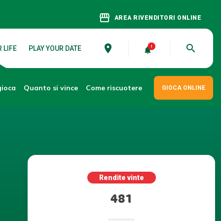
storefront
AREA RIVENDITORI ONLINE
place
search
 LIFE
PLAY YOUR DATE
gioca
Come riscuotere
Quanto si vince
GIOCA ONLINE
Rendite vinte
481