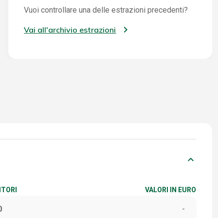
Vuoi controllare una delle estrazioni precedenti?
Vai all'archivio estrazioni
keyboard_arrow_down
ITORI
VALORI IN EURO
0
-