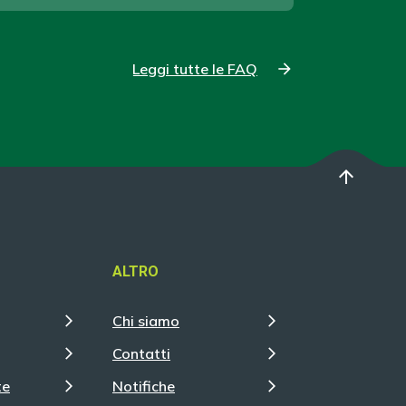
Leggi tutte le FAQ
arrow_upward
ALTRO
Chi siamo
Contatti
te
Notifiche