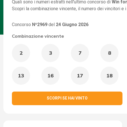
Quali sono i numeri estratti nell'ultimo concorso di
Win for
Scopri la combinazione vincente, il numero dei vincitori e 
Concorso
Nº2969
del
24 Giugno 2026
Combinazione vincente
2
3
7
8
13
16
17
18
SCORPI SE HAI VINTO