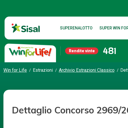
SUPERENALOTTO
SUPER WIN FOR
481
Rendite vinte
Win for Life
Estrazioni
Archivio Estrazioni Classico
Det
Dettaglio Concorso 2969/2