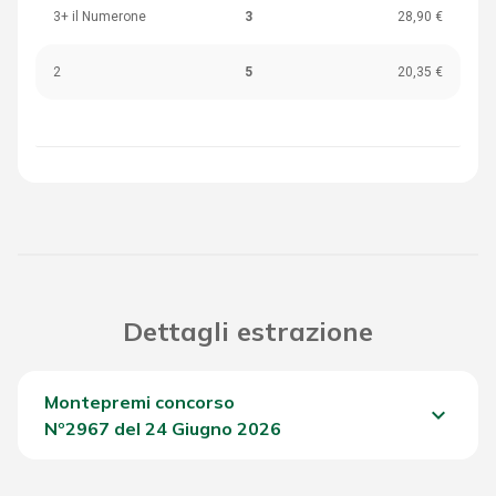
3+ il Numerone
3
28,90 €
2
5
20,35 €
Dettagli estrazione
Montepremi concorso
keyboard_arrow_down
Nº2967 del 24 Giugno 2026
Del Concorso
1.031,55 €