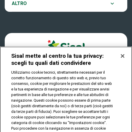
Notifiche
ALTRO
Dove si gioca
Win for Life
Accessibilità
Quanto si vince
Play Your Date
Cookies
Come riscuotere
Sisal mette al centro la tua privacy:
Privacy
scegli tu quali dati condividere
Utilizziamo cookie tecnici, strettamente necessari per il
corretto funzionamento di questo sito web e, previo tuo
IL GIOCO È VIETATO AI MINORI E PUÒ CAUSARE
consenso, cookie per migliorare le prestazioni del sito web
DIPENDENZA PATOLOGICA
e la tua esperienza di navigazione e per visualizzare avvisi
pertinenti in base alle tue preferenze e alle tue abitudini di
navigazione. Questi cookie possono essere di prima parte
(cioè gestiti direttamente da noi) o di terze parti (cioè gestiti
© Copyright Sisal Italia S.p.A. - P.I. 02433760135
da terze parti di fiducia). Puoi scegliere se accettare tutti i
Mappa
cookie oppure puoi selezionare le tue preferenze per ogni
Privacy
Cookies
del
categoria di cookie cliccando su "Impostazioni cookie".
sito
Puoi procedere con la navigazione in assenza di cookie