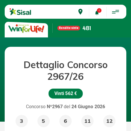
place
481
Rendite vinte
Dettaglio Concorso
2967/26
Vinti
562 €
Concorso
Nº2967
del
24 Giugno 2026
3
5
6
11
12