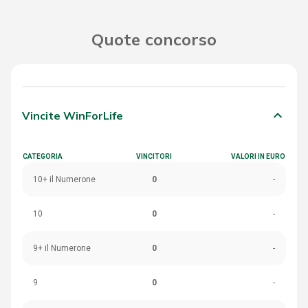
Quote concorso
keyboard_arrow_down
Vincite WinForLife
CATEGORIA
VINCITORI
VALORI IN EURO
10+ il Numerone
0
-
10
0
-
9+ il Numerone
0
-
9
0
-