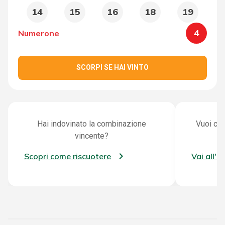
14
15
16
18
19
4
Numerone
SCORPI SE HAI VINTO
Hai indovinato la combinazione
Vuoi con
vincente?
Scopri come riscuotere
Vai all'a