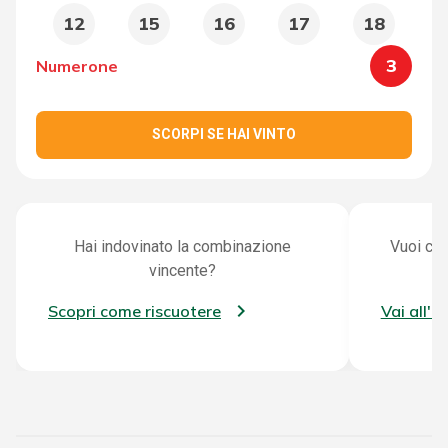
12
15
16
17
18
3
Numerone
SCORPI SE HAI VINTO
Hai indovinato la combinazione
Vuoi con
vincente?
Scopri come riscuotere
Vai all'a