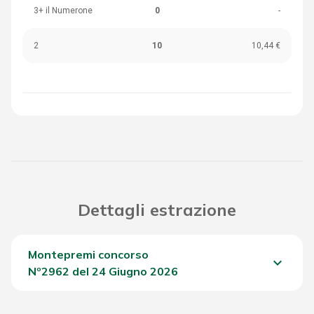
3+ il Numerone
0
-
2
10
10,44 €
Dettagli estrazione
Montepremi concorso
keyboard_arrow_down
Nº2962 del 24 Giugno 2026
Del Concorso
1.810,90 €