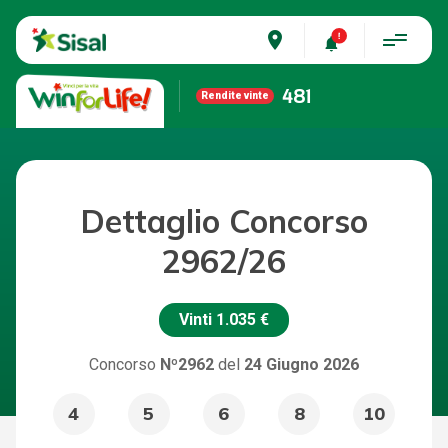
place
481
Rendite vinte
Dettaglio Concorso
2962/26
Vinti
1.035 €
Concorso
Nº2962
del
24 Giugno 2026
4
5
6
8
10