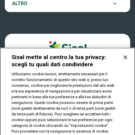
Notifiche
ALTRO
Dove si gioca
Win for Life
Accessibilità
Quanto si vince
Play Your Date
Cookies
Come riscuotere
Sisal mette al centro la tua privacy:
Privacy
scegli tu quali dati condividere
Utilizziamo cookie tecnici, strettamente necessari per il
corretto funzionamento di questo sito web e, previo tuo
IL GIOCO È VIETATO AI MINORI E PUÒ CAUSARE
consenso, cookie per migliorare le prestazioni del sito web
DIPENDENZA PATOLOGICA
e la tua esperienza di navigazione e per visualizzare avvisi
pertinenti in base alle tue preferenze e alle tue abitudini di
navigazione. Questi cookie possono essere di prima parte
(cioè gestiti direttamente da noi) o di terze parti (cioè gestiti
© Copyright Sisal Italia S.p.A. - P.I. 02433760135
da terze parti di fiducia). Puoi scegliere se accettare tutti i
Mappa
cookie oppure puoi selezionare le tue preferenze per ogni
Privacy
Cookies
del
categoria di cookie cliccando su "Impostazioni cookie".
sito
Puoi procedere con la navigazione in assenza di cookie