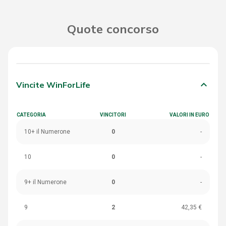
Quote concorso
keyboard_arrow_down
Vincite WinForLife
CATEGORIA
VINCITORI
VALORI IN EURO
10+ il Numerone
0
-
10
0
-
9+ il Numerone
0
-
9
2
42,35 €