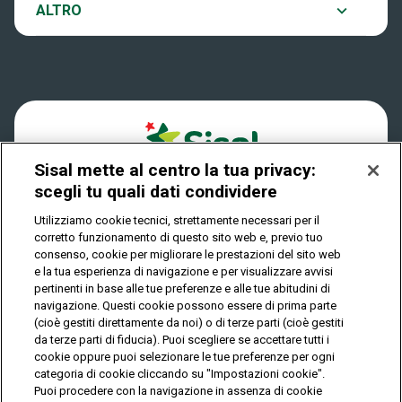
Notifiche
ALTRO
Dove si gioca
Win for Life
Accessibilità
Quanto si vince
Play Your Date
Cookies
Come riscuotere
Sisal mette al centro la tua privacy:
Privacy
scegli tu quali dati condividere
Utilizziamo cookie tecnici, strettamente necessari per il
corretto funzionamento di questo sito web e, previo tuo
IL GIOCO È VIETATO AI MINORI E PUÒ CAUSARE
consenso, cookie per migliorare le prestazioni del sito web
DIPENDENZA PATOLOGICA
e la tua esperienza di navigazione e per visualizzare avvisi
pertinenti in base alle tue preferenze e alle tue abitudini di
navigazione. Questi cookie possono essere di prima parte
(cioè gestiti direttamente da noi) o di terze parti (cioè gestiti
© Copyright Sisal Italia S.p.A. - P.I. 02433760135
da terze parti di fiducia). Puoi scegliere se accettare tutti i
Mappa
cookie oppure puoi selezionare le tue preferenze per ogni
Privacy
Cookies
del
categoria di cookie cliccando su "Impostazioni cookie".
sito
Puoi procedere con la navigazione in assenza di cookie