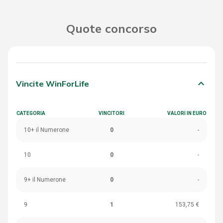
Quote concorso
keyboard_arrow_down
Vincite WinForLife
CATEGORIA
VINCITORI
VALORI IN EURO
10+ il Numerone
0
-
10
0
-
9+ il Numerone
0
-
9
1
153,75 €