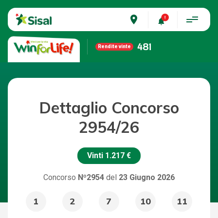
place
481
Rendite vinte
Dettaglio Concorso
2954/26
Vinti
1.217 €
Concorso
Nº2954
del
23 Giugno 2026
1
2
7
10
11