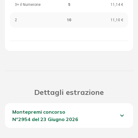
3+ il Numerone
5
11,14 €
2
10
11,10 €
Dettagli estrazione
Montepremi concorso
keyboard_arrow_down
Nº2954 del 23 Giugno 2026
Del Concorso
2.155,40 €