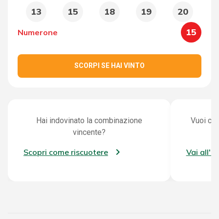
13
15
18
19
20
15
Numerone
SCORPI SE HAI VINTO
Hai indovinato la combinazione
Vuoi con
vincente?
Scopri come riscuotere
Vai all'a