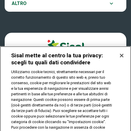
Notifiche
ALTRO
Dove si gioca
Win for Life
Accessibilità
Quanto si vince
Play Your Date
Cookies
Come riscuotere
Sisal mette al centro la tua privacy:
Privacy
scegli tu quali dati condividere
Utilizziamo cookie tecnici, strettamente necessari per il
corretto funzionamento di questo sito web e, previo tuo
IL GIOCO È VIETATO AI MINORI E PUÒ CAUSARE
consenso, cookie per migliorare le prestazioni del sito web
DIPENDENZA PATOLOGICA
e la tua esperienza di navigazione e per visualizzare avvisi
pertinenti in base alle tue preferenze e alle tue abitudini di
navigazione. Questi cookie possono essere di prima parte
(cioè gestiti direttamente da noi) o di terze parti (cioè gestiti
© Copyright Sisal Italia S.p.A. - P.I. 02433760135
da terze parti di fiducia). Puoi scegliere se accettare tutti i
Mappa
cookie oppure puoi selezionare le tue preferenze per ogni
Privacy
Cookies
del
categoria di cookie cliccando su "Impostazioni cookie".
sito
Puoi procedere con la navigazione in assenza di cookie