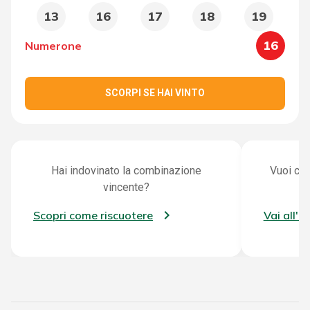
13
16
17
18
19
16
Numerone
SCORPI SE HAI VINTO
Hai indovinato la combinazione
Vuoi con
vincente?
Scopri come riscuotere
Vai all'a