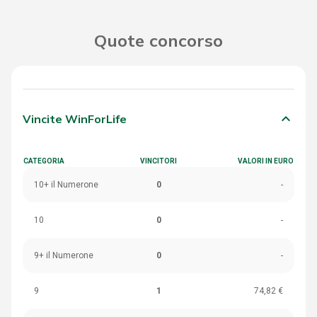
Quote concorso
keyboard_arrow_down
Vincite WinForLife
CATEGORIA
VINCITORI
VALORI IN EURO
10+ il Numerone
0
-
10
0
-
9+ il Numerone
0
-
9
1
74,82 €