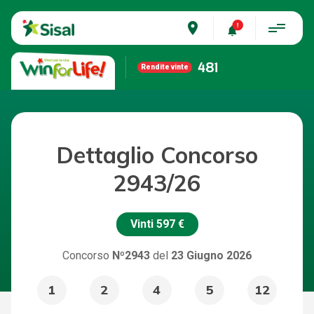
place
481
Rendite vinte
Dettaglio Concorso
2943/26
Vinti
597 €
Concorso
Nº2943
del
23 Giugno 2026
1
2
4
5
12