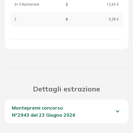
3+ il Numerone
2
12,65 €
2
6
9,38 €
Dettagli estrazione
Montepremi concorso
keyboard_arrow_down
Nº2943 del 23 Giugno 2026
Del Concorso
1.053,65 €