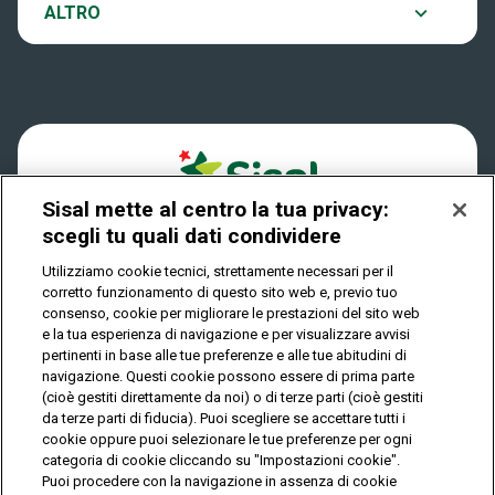
Notifiche
ALTRO
Dove si gioca
Win for Life
Accessibilità
Quanto si vince
Play Your Date
Cookies
Come riscuotere
Sisal mette al centro la tua privacy:
Privacy
scegli tu quali dati condividere
Utilizziamo cookie tecnici, strettamente necessari per il
corretto funzionamento di questo sito web e, previo tuo
IL GIOCO È VIETATO AI MINORI E PUÒ CAUSARE
consenso, cookie per migliorare le prestazioni del sito web
DIPENDENZA PATOLOGICA
e la tua esperienza di navigazione e per visualizzare avvisi
pertinenti in base alle tue preferenze e alle tue abitudini di
navigazione. Questi cookie possono essere di prima parte
(cioè gestiti direttamente da noi) o di terze parti (cioè gestiti
© Copyright Sisal Italia S.p.A. - P.I. 02433760135
da terze parti di fiducia). Puoi scegliere se accettare tutti i
Mappa
cookie oppure puoi selezionare le tue preferenze per ogni
Privacy
Cookies
del
categoria di cookie cliccando su "Impostazioni cookie".
sito
Puoi procedere con la navigazione in assenza di cookie