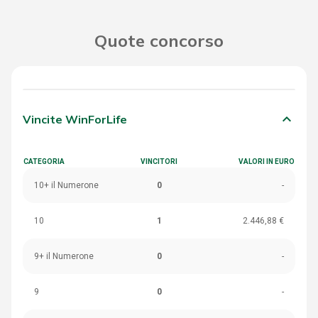
Quote concorso
keyboard_arrow_down
Vincite WinForLife
CATEGORIA
VINCITORI
VALORI IN EURO
10+ il Numerone
0
-
10
1
2.446,88 €
9+ il Numerone
0
-
9
0
-