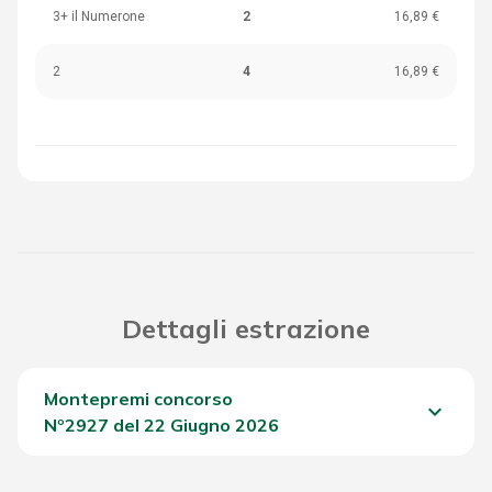
3+ il Numerone
2
16,89 €
2
4
16,89 €
Dettagli estrazione
Montepremi concorso
keyboard_arrow_down
Nº2927 del 22 Giugno 2026
Del Concorso
1.405,95 €