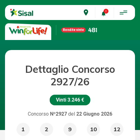
place
481
Rendite vinte
Dettaglio Concorso
2927/26
Vinti
3.246 €
Concorso
Nº2927
del
22 Giugno 2026
1
2
9
10
12