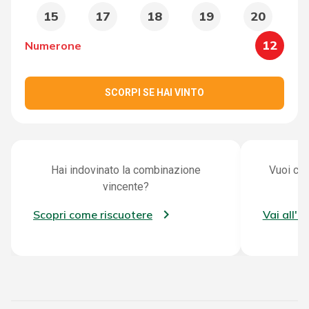
15
17
18
19
20
12
Numerone
SCORPI SE HAI VINTO
Hai indovinato la combinazione
Vuoi con
vincente?
Scopri come riscuotere
Vai all'a