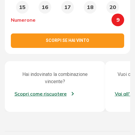
15
16
17
18
20
9
Numerone
SCORPI SE HAI VINTO
Hai indovinato la combinazione
Vuoi con
vincente?
Scopri come riscuotere
Vai all'a