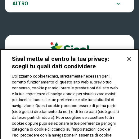
Notifiche
ALTRO
Dove si gioca
Win for Life
Accessibilità
Quanto si vince
Play Your Date
Cookies
Come riscuotere
Sisal mette al centro la tua privacy:
Privacy
scegli tu quali dati condividere
Utilizziamo cookie tecnici, strettamente necessari per il
corretto funzionamento di questo sito web e, previo tuo
IL GIOCO È VIETATO AI MINORI E PUÒ CAUSARE
consenso, cookie per migliorare le prestazioni del sito web
DIPENDENZA PATOLOGICA
e la tua esperienza di navigazione e per visualizzare avvisi
pertinenti in base alle tue preferenze e alle tue abitudini di
navigazione. Questi cookie possono essere di prima parte
(cioè gestiti direttamente da noi) o di terze parti (cioè gestiti
© Copyright Sisal Italia S.p.A. - P.I. 02433760135
da terze parti di fiducia). Puoi scegliere se accettare tutti i
Mappa
cookie oppure puoi selezionare le tue preferenze per ogni
Privacy
Cookies
del
categoria di cookie cliccando su "Impostazioni cookie".
sito
Puoi procedere con la navigazione in assenza di cookie