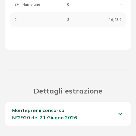
3+ il Numerone
0
-
2
2
16,43 €
Dettagli estrazione
Montepremi concorso
keyboard_arrow_down
Nº2920 del 21 Giugno 2026
Del Concorso
762,45 €