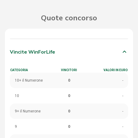
Quote concorso
keyboard_arrow_down
Vincite WinForLife
CATEGORIA
VINCITORI
VALORI IN EURO
10+ il Numerone
0
-
10
0
-
9+ il Numerone
0
-
9
0
-