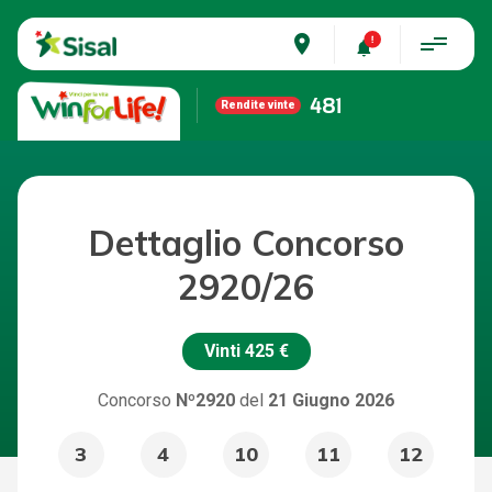
place
481
Rendite vinte
Dettaglio Concorso
2920/26
Vinti
425 €
Concorso
Nº2920
del
21 Giugno 2026
3
4
10
11
12