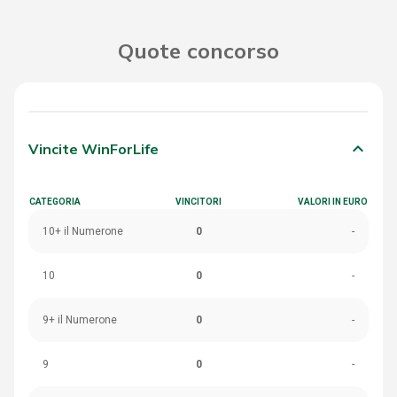
Quote concorso
keyboard_arrow_down
Vincite WinForLife
CATEGORIA
VINCITORI
VALORI IN EURO
10+ il Numerone
0
-
10
0
-
9+ il Numerone
0
-
9
0
-