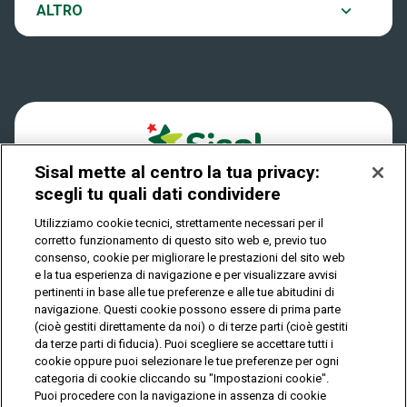
Notifiche
ALTRO
Dove si gioca
Win for Life
Accessibilità
Quanto si vince
Play Your Date
Cookies
Come riscuotere
Sisal mette al centro la tua privacy:
Privacy
scegli tu quali dati condividere
Utilizziamo cookie tecnici, strettamente necessari per il
corretto funzionamento di questo sito web e, previo tuo
IL GIOCO È VIETATO AI MINORI E PUÒ CAUSARE
consenso, cookie per migliorare le prestazioni del sito web
DIPENDENZA PATOLOGICA
e la tua esperienza di navigazione e per visualizzare avvisi
pertinenti in base alle tue preferenze e alle tue abitudini di
navigazione. Questi cookie possono essere di prima parte
(cioè gestiti direttamente da noi) o di terze parti (cioè gestiti
© Copyright Sisal Italia S.p.A. - P.I. 02433760135
da terze parti di fiducia). Puoi scegliere se accettare tutti i
Mappa
cookie oppure puoi selezionare le tue preferenze per ogni
Privacy
Cookies
del
categoria di cookie cliccando su "Impostazioni cookie".
sito
Puoi procedere con la navigazione in assenza di cookie