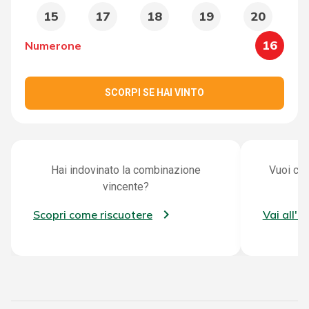
15
17
18
19
20
16
Numerone
SCORPI SE HAI VINTO
Hai indovinato la combinazione
Vuoi con
vincente?
Scopri come riscuotere
Vai all'a