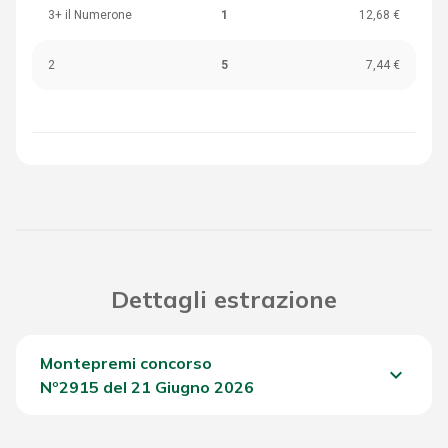
3+ il Numerone
1
12,68 €
2
5
7,44 €
Dettagli estrazione
Montepremi concorso
keyboard_arrow_down
Nº2915 del 21 Giugno 2026
Del Concorso
689,00 €