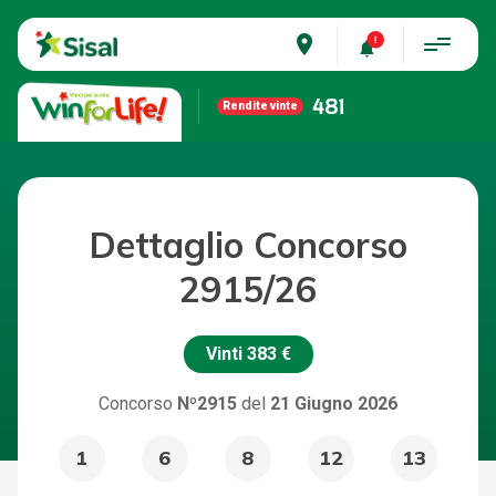
place
481
Rendite vinte
Dettaglio Concorso
2915/26
Vinti
383 €
Concorso
Nº2915
del
21 Giugno 2026
1
6
8
12
13