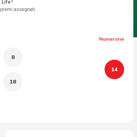
 Life
?
i premi assegnati.
Numerone
8
14
18