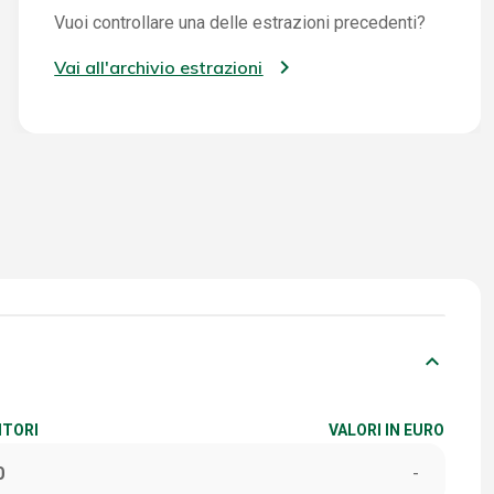
Vuoi controllare una delle estrazioni precedenti?
Vai all'archivio estrazioni
keyboard_arrow_down
ITORI
VALORI IN EURO
0
-