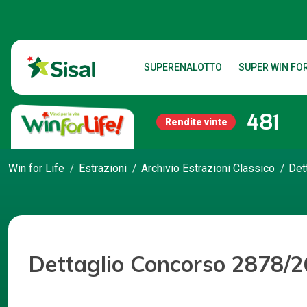
SUPERENALOTTO
SUPER WIN FOR
481
Rendite vinte
Win for Life
Estrazioni
Archivio Estrazioni Classico
Det
Dettaglio Concorso 2878/2