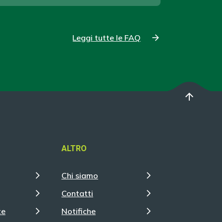
Leggi tutte le FAQ
arrow_upward
ALTRO
Chi siamo
Contatti
te
Notifiche