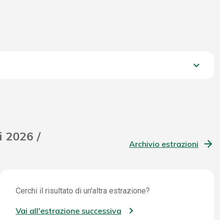
keyboard_arrow_down
2.121,60 €
i 2026 /
Archivio estrazioni
Cerchi il risultato di un'altra estrazione?
Vai all'estrazione successiva