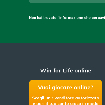
Non hai trovato l’informazione che cercav
Win for Life online
Vuoi giocare online?
Scegli un rivenditore autorizzato
e apri il tuo conto gioco in modo