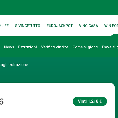
 LIFE
SIVINCETUTTO
EUROJACKPOT
VINCICASA
WIN FOR
News
Verifica vincite
Dove si 
Estrazioni
Come si gioca
tagli estrazione
6
Vinti
1.218 €