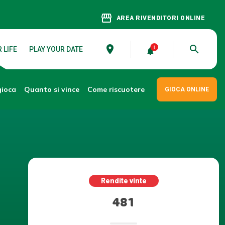
storefront
AREA RIVENDITORI ONLINE
place
search
 LIFE
PLAY YOUR DATE
gioca
Come riscuotere
Quanto si vince
GIOCA ONLINE
Rendite vinte
481