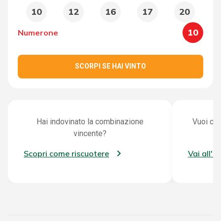
10
12
16
17
20
10
Numerone
SCORPI SE HAI VINTO
Hai indovinato la combinazione
Vuoi con
vincente?
Scopri come riscuotere
Vai all'a