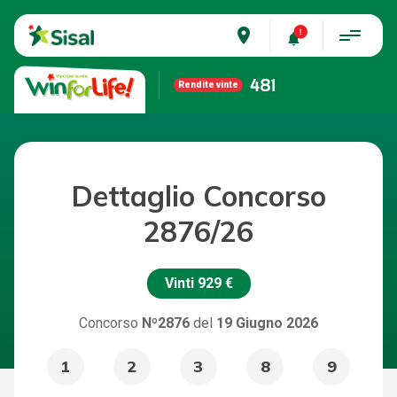
place
481
Rendite vinte
Dettaglio Concorso
2876/26
Vinti
929 €
Concorso
Nº2876
del
19 Giugno 2026
1
2
3
8
9