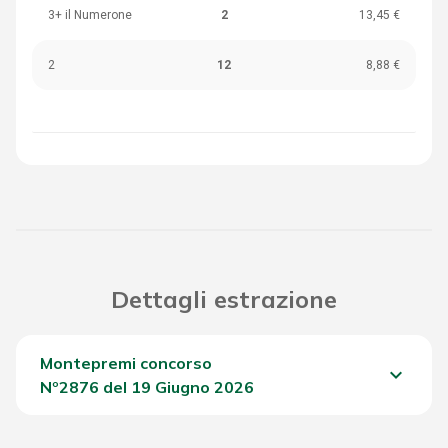
3+ il Numerone
2
13,45 €
2
12
8,88 €
Dettagli estrazione
Montepremi concorso
keyboard_arrow_down
Nº2876 del 19 Giugno 2026
Del Concorso
1.657,50 €