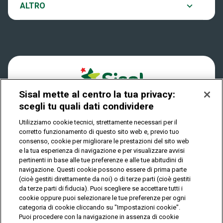
Notifiche
ALTRO
Dove si gioca
Win for Life
Accessibilità
Quanto si vince
Play Your Date
Cookies
Come riscuotere
Sisal mette al centro la tua privacy:
Privacy
scegli tu quali dati condividere
Utilizziamo cookie tecnici, strettamente necessari per il
corretto funzionamento di questo sito web e, previo tuo
IL GIOCO È VIETATO AI MINORI E PUÒ CAUSARE
consenso, cookie per migliorare le prestazioni del sito web
DIPENDENZA PATOLOGICA
e la tua esperienza di navigazione e per visualizzare avvisi
pertinenti in base alle tue preferenze e alle tue abitudini di
navigazione. Questi cookie possono essere di prima parte
(cioè gestiti direttamente da noi) o di terze parti (cioè gestiti
© Copyright Sisal Italia S.p.A. - P.I. 02433760135
da terze parti di fiducia). Puoi scegliere se accettare tutti i
Mappa
cookie oppure puoi selezionare le tue preferenze per ogni
Privacy
Cookies
del
categoria di cookie cliccando su "Impostazioni cookie".
sito
Puoi procedere con la navigazione in assenza di cookie