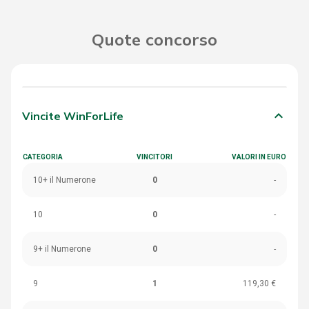
Quote concorso
keyboard_arrow_down
Vincite WinForLife
CATEGORIA
VINCITORI
VALORI IN EURO
10+ il Numerone
0
-
10
0
-
9+ il Numerone
0
-
9
1
119,30 €