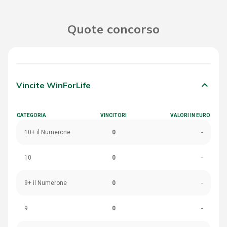
Quote concorso
keyboard_arrow_down
Vincite WinForLife
CATEGORIA
VINCITORI
VALORI IN EURO
10+ il Numerone
0
-
10
0
-
9+ il Numerone
0
-
9
0
-