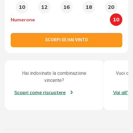
10
12
16
18
20
10
Numerone
SCORPI SE HAI VINTO
Hai indovinato la combinazione
Vuoi con
vincente?
Scopri come riscuotere
Vai all'a