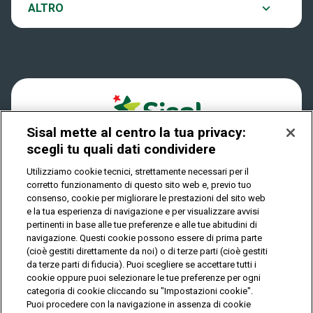
Notifiche
ALTRO
Dove si gioca
Win for Life
Accessibilità
Quanto si vince
Play Your Date
Cookies
Come riscuotere
Sisal mette al centro la tua privacy:
Privacy
scegli tu quali dati condividere
Utilizziamo cookie tecnici, strettamente necessari per il
corretto funzionamento di questo sito web e, previo tuo
IL GIOCO È VIETATO AI MINORI E PUÒ CAUSARE
consenso, cookie per migliorare le prestazioni del sito web
DIPENDENZA PATOLOGICA
e la tua esperienza di navigazione e per visualizzare avvisi
pertinenti in base alle tue preferenze e alle tue abitudini di
navigazione. Questi cookie possono essere di prima parte
(cioè gestiti direttamente da noi) o di terze parti (cioè gestiti
© Copyright Sisal Italia S.p.A. - P.I. 02433760135
da terze parti di fiducia). Puoi scegliere se accettare tutti i
Mappa
cookie oppure puoi selezionare le tue preferenze per ogni
Privacy
Cookies
del
categoria di cookie cliccando su "Impostazioni cookie".
sito
Puoi procedere con la navigazione in assenza di cookie