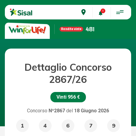
place
481
Rendite vinte
Dettaglio Concorso
2867/26
Vinti
956 €
Concorso
Nº2867
del
18 Giugno 2026
1
4
6
7
9