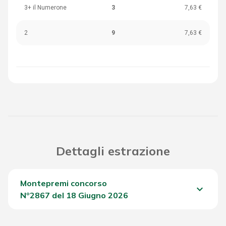
3+ il Numerone
3
7,63 €
2
9
7,63 €
Dettagli estrazione
Montepremi concorso
keyboard_arrow_down
Nº2867 del 18 Giugno 2026
Del Concorso
1.642,55 €