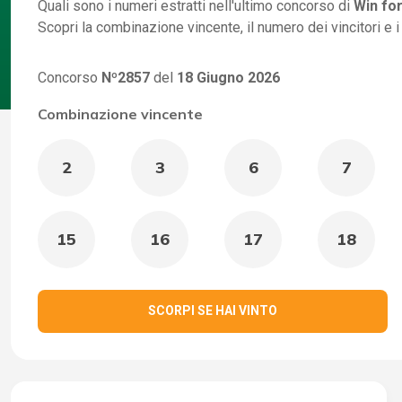
Quali sono i numeri estratti nell'ultimo concorso di
Win for
Scopri la combinazione vincente, il numero dei vincitori e 
Concorso
Nº2857
del
18 Giugno 2026
Combinazione vincente
2
3
6
7
15
16
17
18
SCORPI SE HAI VINTO