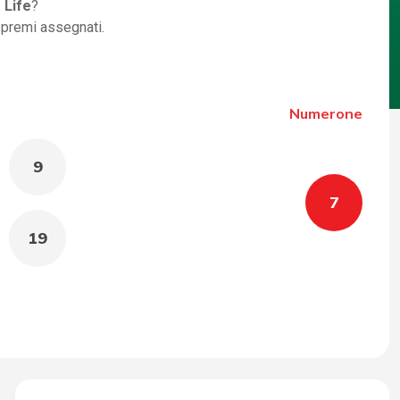
 Life
?
i premi assegnati.
Numerone
9
7
19