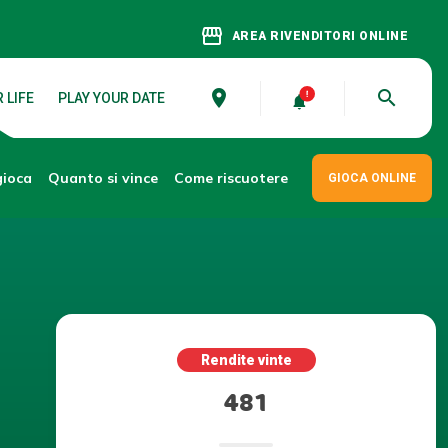
storefront
AREA RIVENDITORI ONLINE
place
search
 LIFE
PLAY YOUR DATE
gioca
Come riscuotere
Quanto si vince
GIOCA ONLINE
Rendite vinte
481