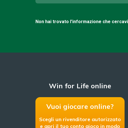
Non hai trovato l’informazione che cercav
Win for Life online
Vuoi giocare online?
Scegli un rivenditore autorizzato
e apri il tuo conto gioco in modo