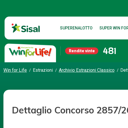
SUPERENALOTTO
SUPER WIN FOR
481
Rendite vinte
Win for Life
Estrazioni
Archivio Estrazioni Classico
Det
Dettaglio Concorso 2857/2