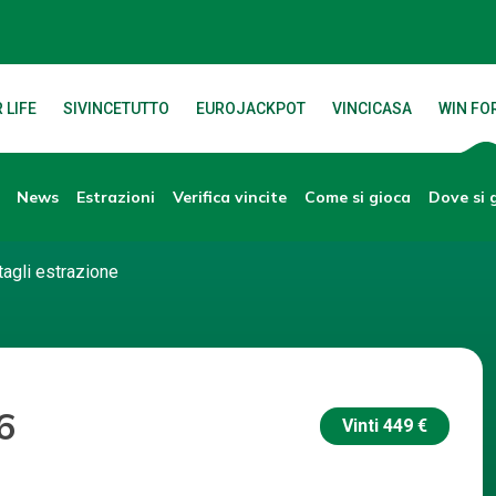
 LIFE
SIVINCETUTTO
EUROJACKPOT
VINCICASA
WIN FOR
News
Verifica vincite
Dove si 
Estrazioni
Come si gioca
tagli estrazione
6
Vinti
449 €