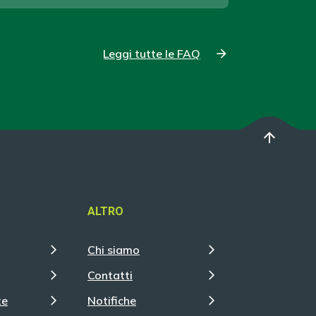
Leggi tutte le FAQ
arrow_upward
ALTRO
Chi siamo
Contatti
te
Notifiche