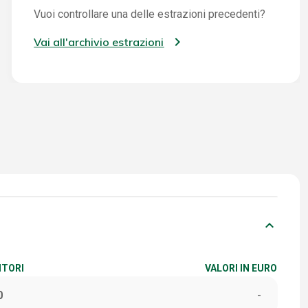
Vuoi controllare una delle estrazioni precedenti?
Vai all'archivio estrazioni
keyboard_arrow_down
ITORI
VALORI IN EURO
0
-