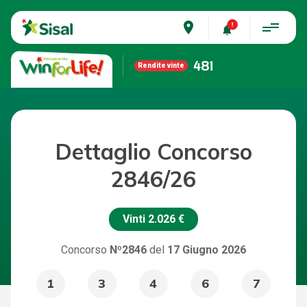
place
481
Rendite vinte
Dettaglio Concorso
2846/26
Vinti
2.026 €
Concorso
Nº2846
del
17 Giugno 2026
1
3
4
6
7