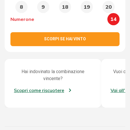
8
9
18
19
20
14
Numerone
SCORPI SE HAI VINTO
Hai indovinato la combinazione
Vuoi con
vincente?
Scopri come riscuotere
Vai all'a