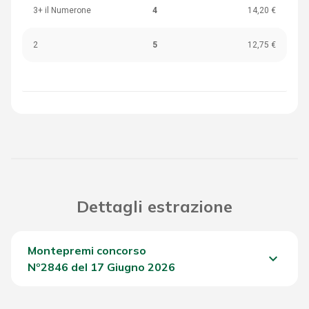
3+ il Numerone
4
14,20 €
2
5
12,75 €
Dettagli estrazione
Montepremi concorso
keyboard_arrow_down
Nº2846 del 17 Giugno 2026
Del Concorso
1.464,45 €