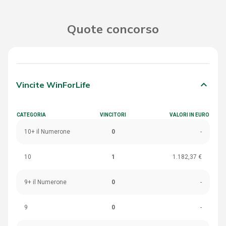
Quote concorso
keyboard_arrow_down
Vincite WinForLife
CATEGORIA
VINCITORI
VALORI IN EURO
10+ il Numerone
0
-
10
1
1.182,37 €
9+ il Numerone
0
-
9
0
-