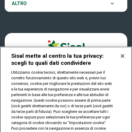
Notifiche
ALTRO
Dove si gioca
Win for Life
Accessibilità
Quanto si vince
Play Your Date
Cookies
Come riscuotere
Sisal mette al centro la tua privacy:
Privacy
scegli tu quali dati condividere
Utilizziamo cookie tecnici, strettamente necessari per il
corretto funzionamento di questo sito web e, previo tuo
IL GIOCO È VIETATO AI MINORI E PUÒ CAUSARE
consenso, cookie per migliorare le prestazioni del sito web
DIPENDENZA PATOLOGICA
e la tua esperienza di navigazione e per visualizzare avvisi
pertinenti in base alle tue preferenze e alle tue abitudini di
navigazione. Questi cookie possono essere di prima parte
(cioè gestiti direttamente da noi) o di terze parti (cioè gestiti
© Copyright Sisal Italia S.p.A. - P.I. 02433760135
da terze parti di fiducia). Puoi scegliere se accettare tutti i
Mappa
cookie oppure puoi selezionare le tue preferenze per ogni
Privacy
Cookies
del
categoria di cookie cliccando su "Impostazioni cookie".
sito
Puoi procedere con la navigazione in assenza di cookie