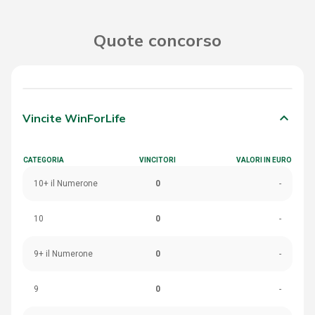
Quote concorso
keyboard_arrow_down
Vincite WinForLife
CATEGORIA
VINCITORI
VALORI IN EURO
10+ il Numerone
0
-
10
0
-
9+ il Numerone
0
-
9
0
-