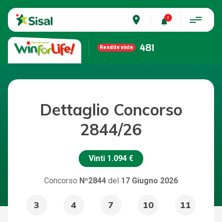
place
481
Rendite vinte
Dettaglio Concorso
2844/26
Vinti
1.094 €
Concorso
Nº2844
del
17 Giugno 2026
3
4
7
10
11