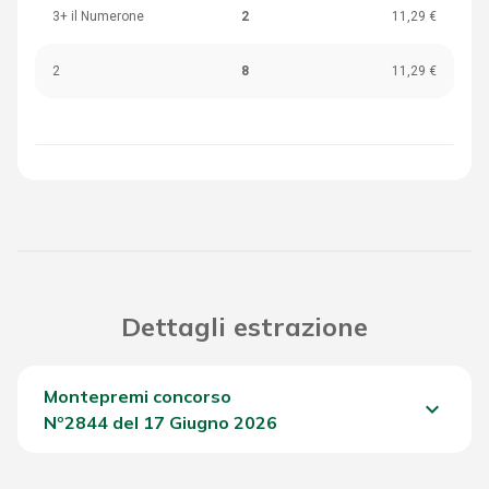
3+ il Numerone
2
11,29 €
2
8
11,29 €
Dettagli estrazione
Montepremi concorso
keyboard_arrow_down
Nº2844 del 17 Giugno 2026
Del Concorso
1.967,55 €