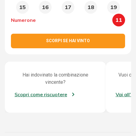
15
16
17
18
19
11
Numerone
SCORPI SE HAI VINTO
Hai indovinato la combinazione
Vuoi con
vincente?
Scopri come riscuotere
Vai all'a