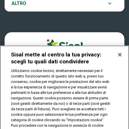
Notifiche
ALTRO
Dove si gioca
Win for Life
Accessibilità
Quanto si vince
Play Your Date
Cookies
Come riscuotere
Sisal mette al centro la tua privacy:
Privacy
scegli tu quali dati condividere
Utilizziamo cookie tecnici, strettamente necessari per il
corretto funzionamento di questo sito web e, previo tuo
IL GIOCO È VIETATO AI MINORI E PUÒ CAUSARE
consenso, cookie per migliorare le prestazioni del sito web
DIPENDENZA PATOLOGICA
e la tua esperienza di navigazione e per visualizzare avvisi
pertinenti in base alle tue preferenze e alle tue abitudini di
navigazione. Questi cookie possono essere di prima parte
(cioè gestiti direttamente da noi) o di terze parti (cioè gestiti
© Copyright Sisal Italia S.p.A. - P.I. 02433760135
da terze parti di fiducia). Puoi scegliere se accettare tutti i
Mappa
cookie oppure puoi selezionare le tue preferenze per ogni
Privacy
Cookies
del
categoria di cookie cliccando su "Impostazioni cookie".
sito
Puoi procedere con la navigazione in assenza di cookie