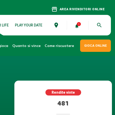
storefront
AREA RIVENDITORI ONLINE
place
search
 LIFE
PLAY YOUR DATE
gioca
Come riscuotere
Quanto si vince
GIOCA ONLINE
Rendite vinte
481