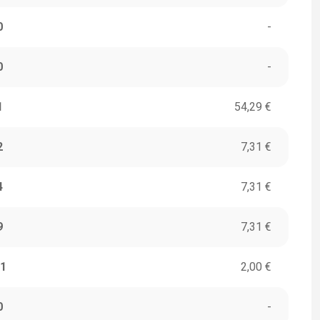
0
-
0
-
1
54,29 €
2
7,31 €
4
7,31 €
9
7,31 €
1
2,00 €
0
-