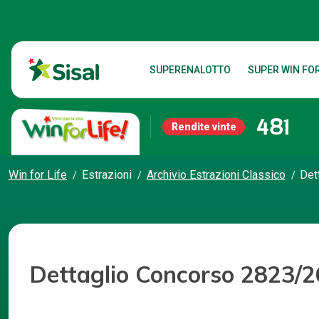
SUPERENALOTTO
SUPER WIN FOR
481
Rendite vinte
Win for Life
Estrazioni
Archivio Estrazioni Classico
Det
Dettaglio Concorso 2823/2