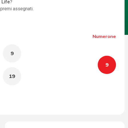
 Life
?
i premi assegnati.
Numerone
9
9
19