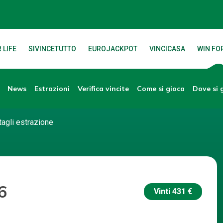
 LIFE
SIVINCETUTTO
EUROJACKPOT
VINCICASA
WIN FOR
News
Verifica vincite
Dove si 
Estrazioni
Come si gioca
tagli estrazione
6
Vinti
431 €