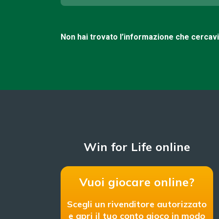
Non hai trovato l’informazione che cercav
Win for Life online
Vuoi giocare online?
Scegli un rivenditore autorizzato
e apri il tuo conto gioco in modo