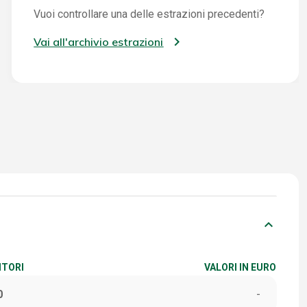
Vuoi controllare una delle estrazioni precedenti?
Vai all'archivio estrazioni
keyboard_arrow_down
ITORI
VALORI IN EURO
0
-