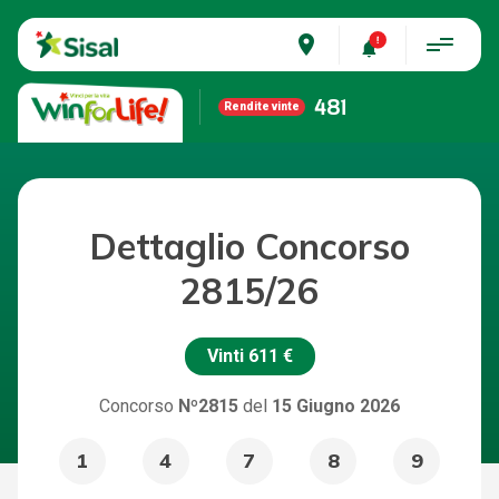
place
481
Rendite vinte
Dettaglio Concorso
2815/26
Vinti
611 €
Concorso
Nº2815
del
15 Giugno 2026
1
4
7
8
9