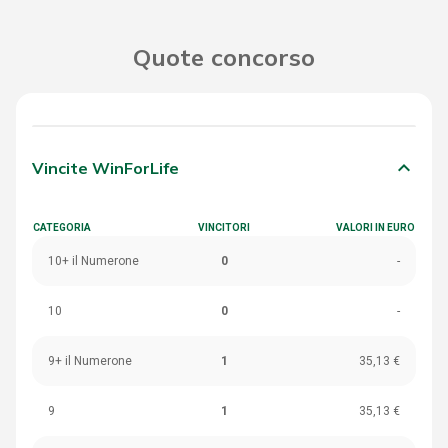
Quote concorso
keyboard_arrow_down
Vincite WinForLife
CATEGORIA
VINCITORI
VALORI IN EURO
10+ il Numerone
0
-
10
0
-
9+ il Numerone
1
35,13 €
9
1
35,13 €