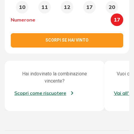
10
11
12
17
20
17
Numerone
SCORPI SE HAI VINTO
Hai indovinato la combinazione
Vuoi con
vincente?
Scopri come riscuotere
Vai all'a