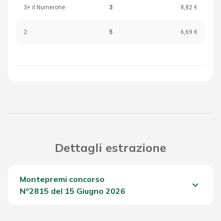
3+ il Numerone
3
8,82 €
2
5
6,69 €
Dettagli estrazione
Montepremi concorso
keyboard_arrow_down
Nº2815 del 15 Giugno 2026
Del Concorso
1.040,65 €