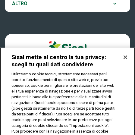
Notifiche
ALTRO
Dove si gioca
Win for Life
Accessibilità
Quanto si vince
Play Your Date
Cookies
Come riscuotere
Sisal mette al centro la tua privacy:
Privacy
scegli tu quali dati condividere
Utilizziamo cookie tecnici, strettamente necessari per il
corretto funzionamento di questo sito web e, previo tuo
IL GIOCO È VIETATO AI MINORI E PUÒ CAUSARE
consenso, cookie per migliorare le prestazioni del sito web
DIPENDENZA PATOLOGICA
e la tua esperienza di navigazione e per visualizzare avvisi
pertinenti in base alle tue preferenze e alle tue abitudini di
navigazione. Questi cookie possono essere di prima parte
(cioè gestiti direttamente da noi) o di terze parti (cioè gestiti
© Copyright Sisal Italia S.p.A. - P.I. 02433760135
da terze parti di fiducia). Puoi scegliere se accettare tutti i
Mappa
cookie oppure puoi selezionare le tue preferenze per ogni
Privacy
Cookies
del
categoria di cookie cliccando su "Impostazioni cookie".
sito
Puoi procedere con la navigazione in assenza di cookie