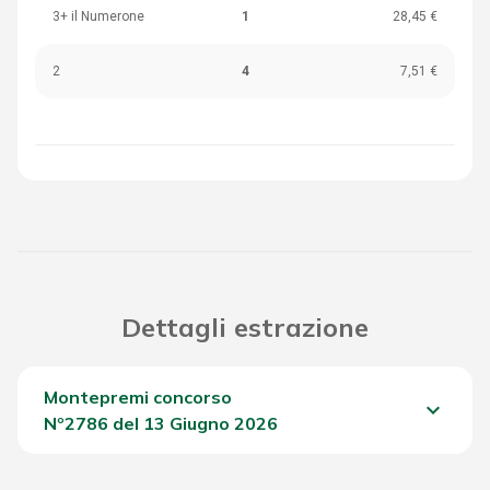
3+ il Numerone
1
28,45 €
2
4
7,51 €
Dettagli estrazione
Montepremi concorso
keyboard_arrow_down
Nº2786 del 13 Giugno 2026
Del Concorso
737,75 €