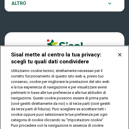
Notifiche
ALTRO
Dove si gioca
Win for Life
Accessibilità
Quanto si vince
Play Your Date
Cookies
Come riscuotere
Sisal mette al centro la tua privacy:
Privacy
scegli tu quali dati condividere
Utilizziamo cookie tecnici, strettamente necessari per il
corretto funzionamento di questo sito web e, previo tuo
IL GIOCO È VIETATO AI MINORI E PUÒ CAUSARE
consenso, cookie per migliorare le prestazioni del sito web
DIPENDENZA PATOLOGICA
e la tua esperienza di navigazione e per visualizzare avvisi
pertinenti in base alle tue preferenze e alle tue abitudini di
navigazione. Questi cookie possono essere di prima parte
(cioè gestiti direttamente da noi) o di terze parti (cioè gestiti
© Copyright Sisal Italia S.p.A. - P.I. 02433760135
da terze parti di fiducia). Puoi scegliere se accettare tutti i
Mappa
cookie oppure puoi selezionare le tue preferenze per ogni
Privacy
Cookies
del
categoria di cookie cliccando su "Impostazioni cookie".
sito
Puoi procedere con la navigazione in assenza di cookie