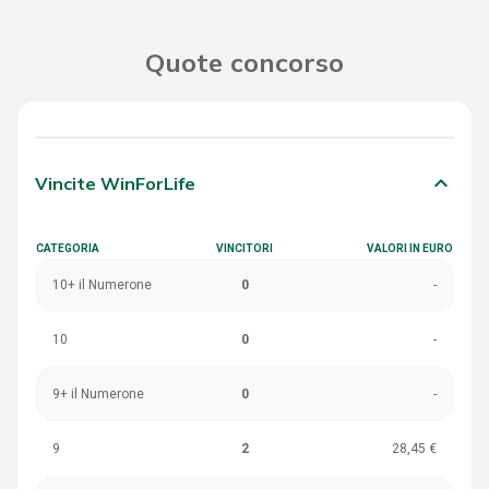
Quote concorso
keyboard_arrow_down
Vincite WinForLife
CATEGORIA
VINCITORI
VALORI IN EURO
10+ il Numerone
0
-
10
0
-
9+ il Numerone
0
-
9
2
28,45 €