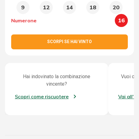
9
12
14
18
20
16
Numerone
SCORPI SE HAI VINTO
Hai indovinato la combinazione
Vuoi con
vincente?
Scopri come riscuotere
Vai all'a